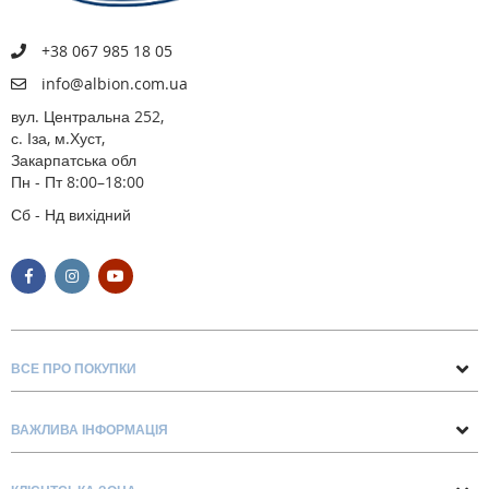
+38 067 985 18 05
info@albion.com.ua
вул. Центральна 252,
с. Іза, м.Хуст,
Закарпатська обл
Пн - Пт 8:00–18:00
Сб - Нд вихідний
ВСЕ ПРО ПОКУПКИ
Поради та рекомендації
ВАЖЛИВА ІНФОРМАЦІЯ
Про нас
Умови обміну та повернення
Контакти