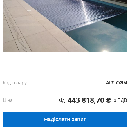
Перейти
до
початку
галереї
зображень
Код товару
ALZ10X5M
443 818,70 ₴
Ціна
від
з ПДВ
Надіслати запит