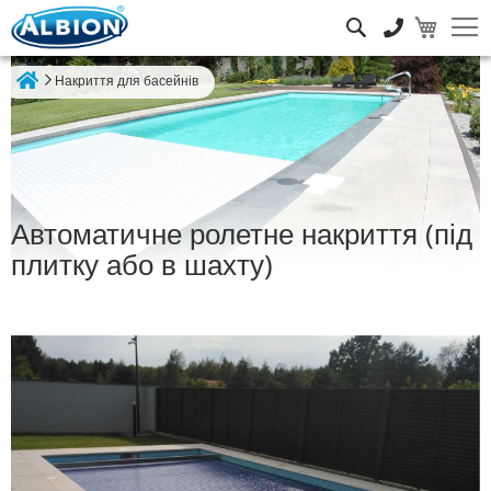
Пошук
Накриття для басейнів
Home
Автоматичне ролетне накриття (під
плитку або в шахту)
Перейти
до
кінця
галереї
зображень