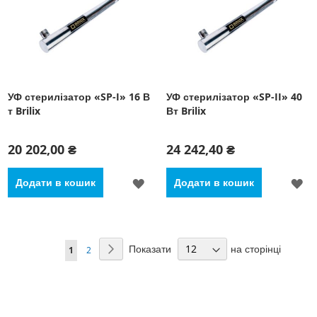
УФ стерилізатор «SP-I» 16 В
УФ стерилізатор «SP-II» 40
т Brilix
Вт Brilix
20 202,00 ₴
24 242,40 ₴
ДОДАТИ
Д
Додати в кошик
Додати в кошик
ДО
Д
СПИСКУ
С
Сторінка
Показати
на сторінці
Сторінка
Наступний
You're
Сторінка
1
2
БАЖАНЬ
Б
currently
reading
page