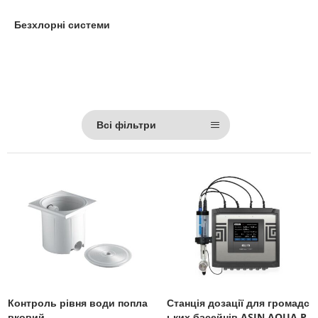
Безхлорні системи
Всі фільтри
Контроль рівня води попла
Станція дозації для громадс
вковий
ьких басейнів ASIN AQUA P