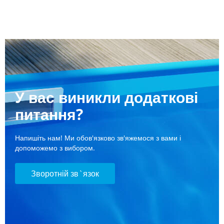
У вас виникли додаткові
питання?
Напишіть нам! Ми обов'язково зв'яжемося з вами і
допоможемо з вибором.
Зворотній зв`язок