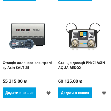
ДО
Д
СПИСКУ
С
БАЖАНЬ
Б
Станція соляного електролі
Станція дозації PH/Cl ASIN
зу Asin SALT 25
AQUA REDOX
55 315,00 ₴
60 125,00 ₴
ДОДАТИ
Д
Додати в кошик
Додати в кошик
ДО
Д
СПИСКУ
С