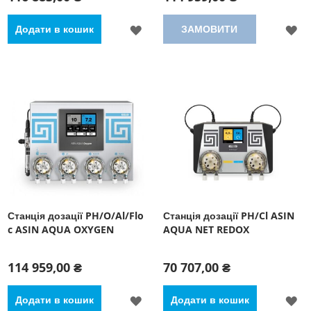
ДОДАТИ
Д
Додати в кошик
ЗАМОВИТИ
ДО
Д
СПИСКУ
С
БАЖАНЬ
Б
Станція дозації PH/O/Al/Flo
Станція дозації PH/Cl ASIN
c ASIN AQUA OXYGEN
AQUA NET REDOX
114 959,00 ₴
70 707,00 ₴
ДОДАТИ
Д
Додати в кошик
Додати в кошик