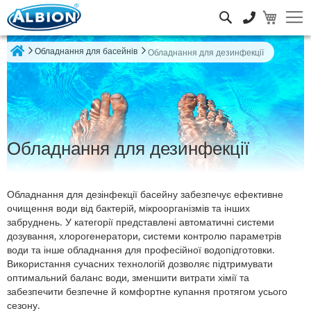
Пошук
Обладнання для басейнів
Обладнання для дезинфекції
Home
Обладнання для дезинфекції
Обладнання для дезінфекції басейну забезпечує ефективне
очищення води від бактерій, мікроорганізмів та інших
забруднень. У категорії представлені автоматичні системи
дозування, хлорогенератори, системи контролю параметрів
води та інше обладнання для професійної водопідготовки.
Використання сучасних технологій дозволяє підтримувати
оптимальний баланс води, зменшити витрати хімії та
забезпечити безпечне й комфортне купання протягом усього
сезону.