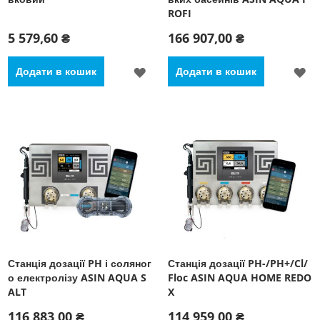
ROFI
5 579,60 ₴
166 907,00 ₴
ДОДАТИ
Д
Додати в кошик
Додати в кошик
ДО
Д
СПИСКУ
С
БАЖАНЬ
Б
Станція дозації PH і соляног
Станція дозації PH-/PH+/Cl/
о електролізу ASIN AQUA S
Floc ASIN AQUA HOME REDO
ALT
X
116 883,00 ₴
114 959,00 ₴