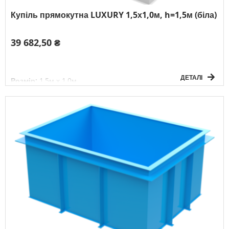
Купіль прямокутна LUXURY 1,5х1,0м, h=1,5м (біла)
39 682,50 ₴
ДЕТАЛІ
Розмір:
1,5м х 1,0м
Глибина:
1,5м
Форма:
прямокутна
Товщина матеріалу:
8мм