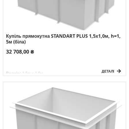
Купіль прямокутна STANDART PLUS 1,5х1,0м, h=1,
5м (біла)
32 708,00 ₴
ДЕТАЛІ
Розмір:
1,5м х 1,0м
Глибина:
1,5м
Форма:
прямокутна
Товщина матеріалу:
6мм