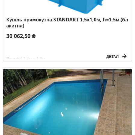
Купіль прямокутна STANDART 1,5х1,0м, h=1,5м (бл
акитна)
30 062,50 ₴
ДЕТАЛІ
Розмір:
1,5м х 1,0м
Глибина:
1,5м
Форма:
прямокутна
Товщина матеріалу:
5мм