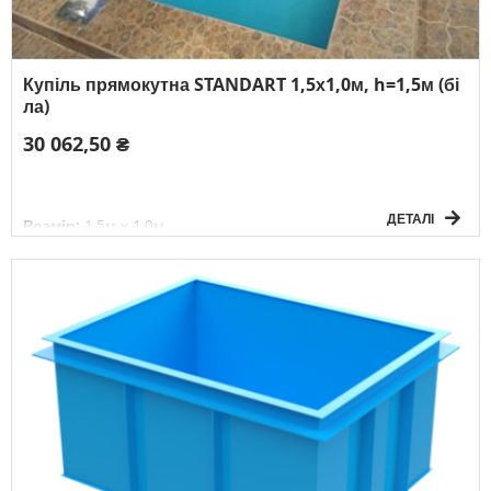
Купіль прямокутна STANDART 1,5х1,0м, h=1,5м (бі
ла)
30 062,50 ₴
ДЕТАЛІ
Розмір:
1,5м х 1,0м
Глибина:
1,5м
Форма:
прямокутна
Товщина матеріалу:
5мм