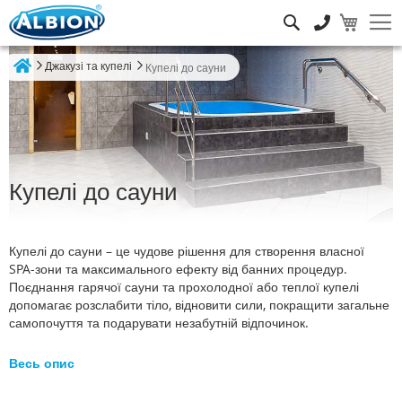
Пошук
Джакузі та купелі
Купелі до сауни
Home
Купелі до сауни
Купелі до сауни – це чудове рішення для створення власної
SPA-зони та максимального ефекту від банних процедур.
Поєднання гарячої сауни та прохолодної або теплої купелі
допомагає розслабити тіло, відновити сили, покращити загальне
самопочуття та подарувати незабутній відпочинок.
Весь опис