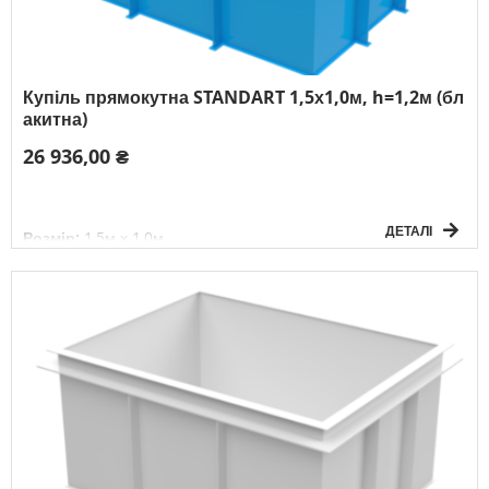
Купіль прямокутна STANDART 1,5х1,0м, h=1,2м (бл
акитна)
26 936,00 ₴
ДЕТАЛІ
Розмір:
1,5м х 1,0м
Глибина:
1,2м
Форма:
прямокутна
Товщина матеріалу:
5мм