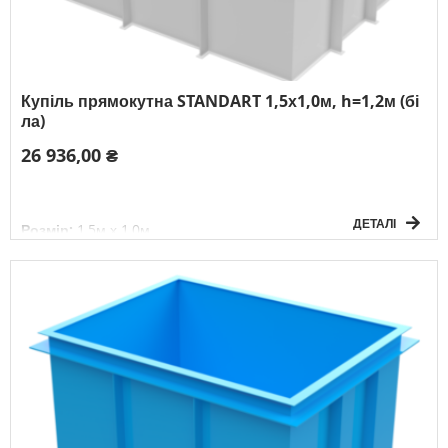
Купіль прямокутна STANDART 1,5х1,0м, h=1,2м (бі
ла)
26 936,00 ₴
ДЕТАЛІ
Розмір:
1,5м х 1,0м
Глибина:
1,2м
Форма:
прямокутна
Товщина матеріалу:
5мм