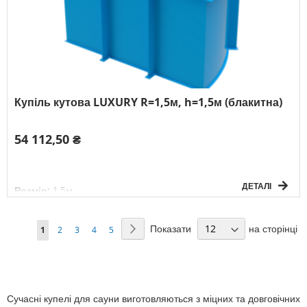
Купіль кутова LUXURY R=1,5м, h=1,5м (блакитна)
54 112,50 ₴
ДЕТАЛІ
Розмір:
1,5м
Глибина:
1,5м
Форма:
кутова
Сторінка
Показати
на сторінці
Сторінка
Наступний
You're
Сторінка
Сторінка
Сторінка
Сторінка
1
2
3
4
5
Товщина матеріалу:
8мм
currently
reading
page
Сучасні купелі для сауни виготовляються з міцних та довговічних