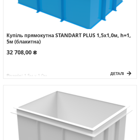
Купіль прямокутна STANDART PLUS 1,5х1,0м, h=1,
5м (блакитна)
32 708,00 ₴
ДЕТАЛІ
Розмір:
1,5м х 1,0м
Глибина:
1,5м
Форма:
прямокутна
Товщина матеріалу:
6мм