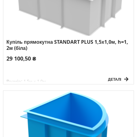
Купіль прямокутна STANDART PLUS 1,5х1,0м, h=1,
2м (біла)
29 100,50 ₴
ДЕТАЛІ
Розмір:
1,5м х 1,0м
Глибина:
1,2м
Форма:
прямокутна
Товщина матеріалу:
6мм