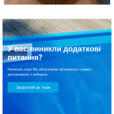
У вас виникли додаткові
питання?
Напишіть нам! Ми обов'язково зв'яжемося з вами і
допоможемо з вибором.
Зворотній зв`язок