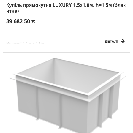
Купіль прямокутна LUXURY 1,5х1,0м, h=1,5м (блак
итна)
39 682,50 ₴
ДЕТАЛІ
Розмір:
1,5м х 1,0м
Глибина:
1,5м
Форма:
прямокутна
Товщина матеріалу:
8мм