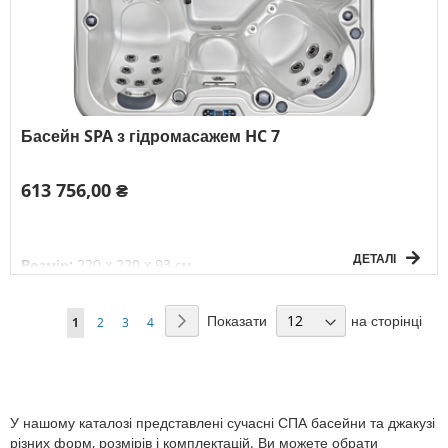
Басейн SPA з гідромасажем HC 7
613 756,00 ₴
ДЕТАЛІ
Розмір:
220 x 220 x 93 см
Об`єм:
1250 л
Вага без води:
325 кг
Сторінка
Електричне підключення:
3F/380V/50Гц
Показати
на сторінці
Сторінка
Наступний
You're
Сторінка
Сторінка
Сторінка
1
2
3
4
К-сть осіб:
5
currently
reading
page
У нашому каталозі представлені сучасні СПА басейни та джакузі
різних форм, розмірів і комплектацій. Ви можете обрати