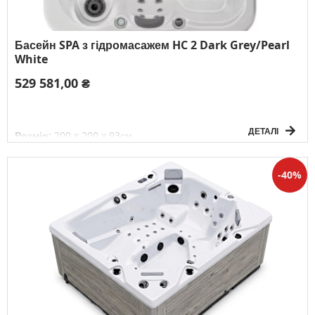
Басейн SPA з гідромасажем HC 2 Dark Grey/Pearl
White
529 581,00 ₴
ДЕТАЛІ
Розмір:
200 x 200 x 93см
Об'єм води:
900л
Вага без води:
288кг
Електричне підключення:
3F/380V/50Гц
40
К-сть осіб:
4