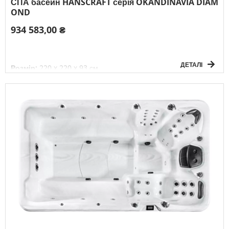
СПА басейн HANSCRAFT серія OKANDINAVIA DIAM
OND
934 583,00 ₴
ДЕТАЛІ
Розмір:
220 x 220 x 93 см
Об`єм:
1320 л
Вага басейну без води:
370 кг
Живлення:
3F/380В/50Гц