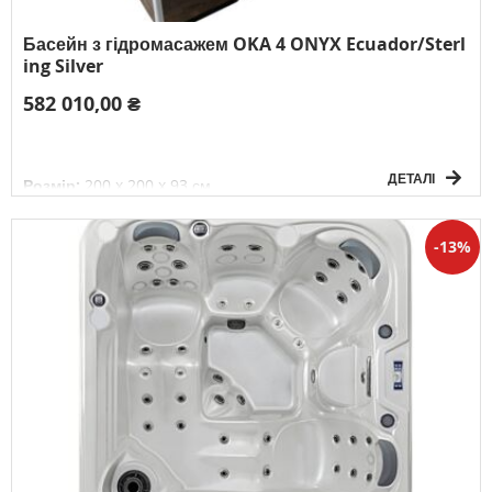
Басейн з гідромасажем OKA 4 ONYX Ecuador/Sterl
ing Silver
582 010,00 ₴
ДЕТАЛІ
Розмір:
200 x 200 x 93 см
Об'єм води:
1000 л
Вага без води:
310 кг
Електричне підключення:
3F/380V/50Гц
13
К-сть осіб:
5