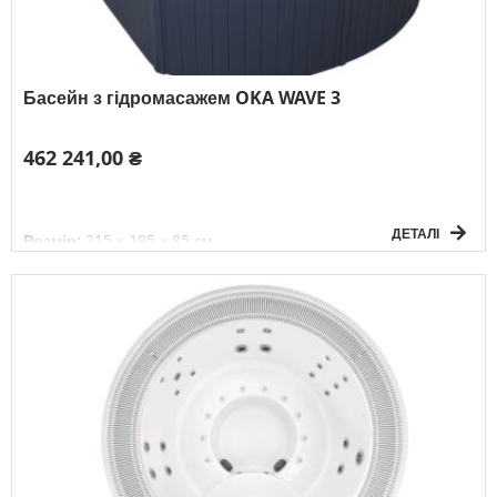
Басейн з гідромасажем OKA WAVE 3
462 241,00 ₴
ДЕТАЛІ
Розмір:
215 х 195 х 85 см
Об'єм води:
900л
Вага без води:
260кг
Електричне підключення:
3F/380V/50Гц
К-сть осіб:
4