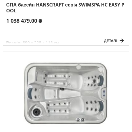
СПА басейн HANSCRAFT серія SWIMSPA HC EASY P
OOL
1 038 479,00 ₴
ДЕТАЛІ
Розмір:
390 x 228 x 115 см
Об`єм:
7000 л
Вага без води:
750 кг
Електричне підключення:
3F/380V/50Гц
К-сть осіб:
9