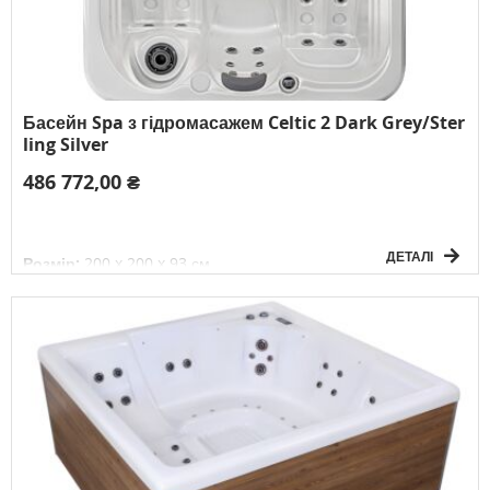
Басейн Spa з гідромасажем Celtic 2 Dark Grey/Ster
ling Silver
486 772,00 ₴
ДЕТАЛІ
Розмір:
200 x 200 x 93 см
Об'єм:
900 л
Вага без води:
252 кг
Електричне підключення:
3F/380V/50Гц
К-сть осіб:
4