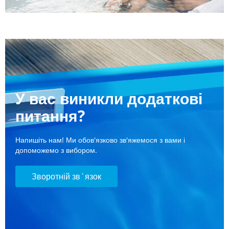
У вас виникли додаткові
питання?
Напишіть нам! Ми обов'язково зв'яжемося з вами і
допоможемо з вибором.
Зворотній зв`язок