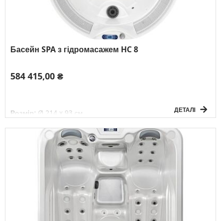
Басейн SPA з гідромасажем HC 8
584 415,00 ₴
ДЕТАЛІ
Розмір:
Ø 214 x 93 см
Об'єм:
1050 л
Вага басейну без води:
290 кг
Живлення:
3F/380V/50Гц
К-сть осіб:
6