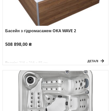
Басейн з гідромасажем OKA WAVE 2
508 898,00 ₴
ДЕТАЛІ
Розмір:
216 х 216 х 85 см
Об'єм води:
1200 л
Вага без води:
270 кг
Електричне підключення:
3Ф/380В/50Гц
К-сть осіб:
5