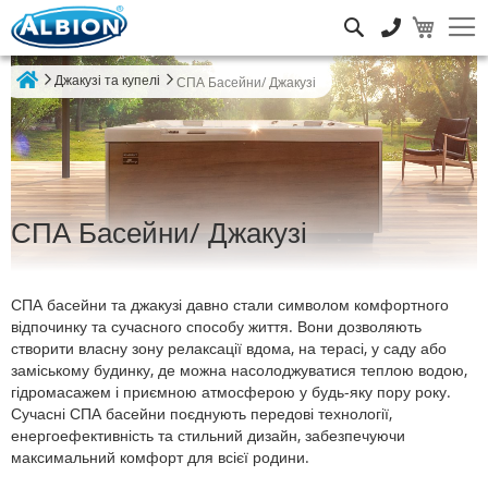
Пошук
Джакузі та купелі
СПА Басейни/ Джакузі
Home
СПА Басейни/ Джакузі
СПА басейни та джакузі давно стали символом комфортного
відпочинку та сучасного способу життя. Вони дозволяють
створити власну зону релаксації вдома, на терасі, у саду або
заміському будинку, де можна насолоджуватися теплою водою,
гідромасажем і приємною атмосферою у будь-яку пору року.
Сучасні СПА басейни поєднують передові технології,
енергоефективність та стильний дизайн, забезпечуючи
максимальний комфорт для всієї родини.