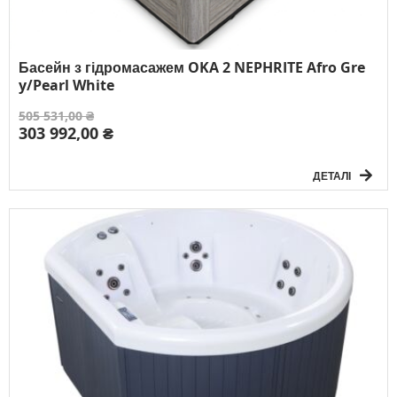
Басейн з гідромасажем OKA 2 NEPHRITE Afro Gre
y/Pearl White
505 531,00 ₴
303 992,00 ₴
ДЕТАЛІ
Розмір:
216 x 160 x 78 см
Об'єм:
790 л
Вага басейну без води:
230 кг
Електричне підключення:
3F/380V/50Гц
К-сть осіб:
3