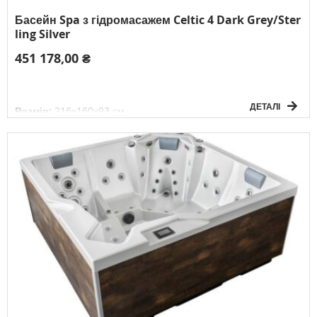
Басейн Spa з гідромасажем Celtic 4 Dark Grey/Ster
ling Silver
451 178,00 ₴
ДЕТАЛІ
Розмір:
216х160х93 см
Об'єм води:
850 л
Вага без води:
236 кг
Електричне підключення:
3F/380V/50Гц
К-сть осіб:
3