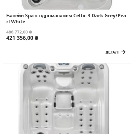
Басейн Spa з гідромасажем Celtic 3 Dark Grey/Pea
rl White
486 772,00 ₴
421 356,00 ₴
ДЕТАЛІ
Розмір:
200 x 200 x 93 см
Об`єм:
1 100 л
Вага без води:
251 кг
Електричне підключення:
3F/380V/50Гц
К-сть осіб:
5