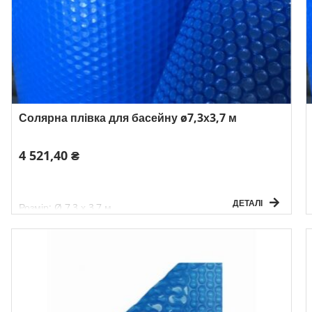
Солярна плівка для басейну ø7,3х3,7 м
4 521,40 ₴
ДЕТАЛІ
Розмір: Ø 7,3 х 3,7 м
Товщина: 180 мікр.
Вага: 4 кг