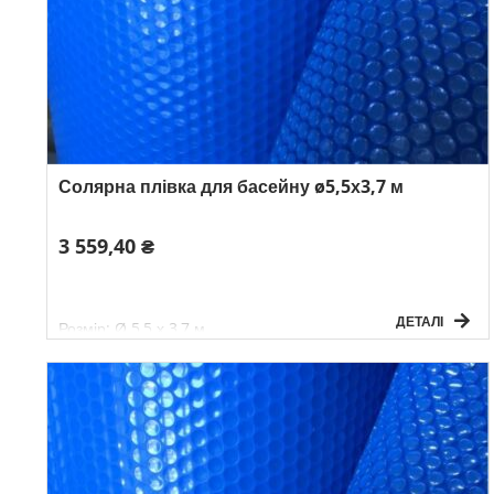
Солярна плівка для басейну ø5,5х3,7 м
3 559,40 ₴
ДЕТАЛІ
Розмір: Ø 5,5 х 3,7 м
Товщина: 180 мікр.
Вага: 3 кг