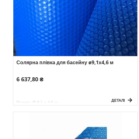
Солярна плівка для басейну ø9,1х4,6 м
6 637,80 ₴
ДЕТАЛІ
Розмір: Ø 9,1 х 4,6 м
Товщина: 180 мікр.
Вага: 6 кг