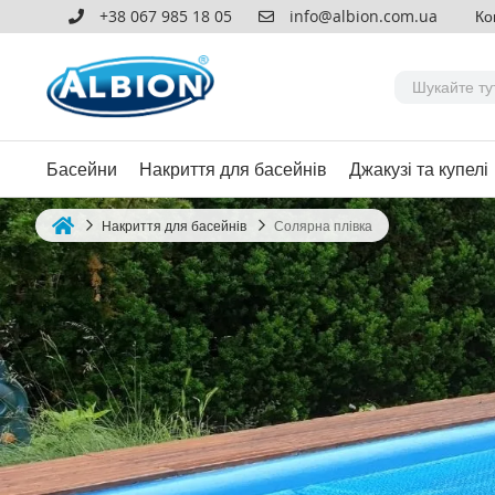
+38 067 985 18 05
info@albion.com.ua
Ко
Басейни
Накриття для басейнів
Джакузі та купелі
Накриття для басейнів
Солярна плівка
Home