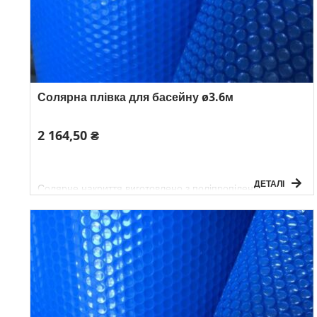
Солярна плівка для басейну ø3.6м
2 164,50 ₴
ДЕТАЛІ
Солярне накриття виготовлено з поліпропілену,
видержує УФ випромінювання, не рветься і не
деформується.
Має круглу форму синього кольору.
Розмір: Ø 3,6 м
Товщина: 180 мікр.
Вага: 1,7 кг