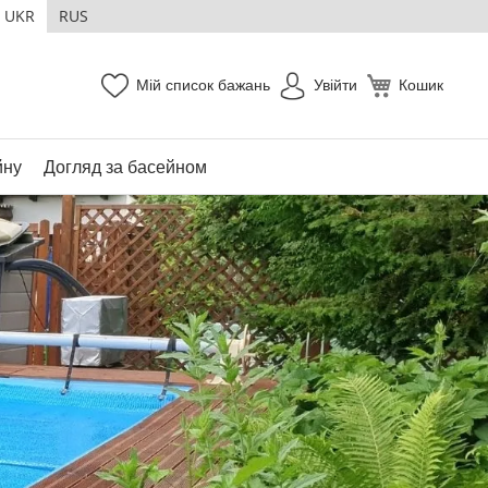
UKR
RUS
Мій список бажань
Увійти
Кошик
йну
Догляд за басейном