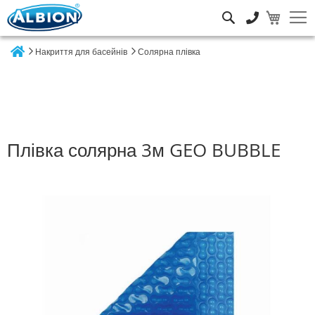
Пошук
Накриття для басейнів
Солярна плівка
Home
Плівка солярна 3м GEO BUBBLE
Перейти
до
кінця
галереї
зображень