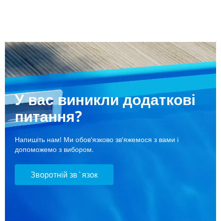
У вас виникли додаткові
питання?
Напишіть нам! Ми обов'язково зв'яжемося з вами і
допоможемо з вибором.
Зворотній зв`язок