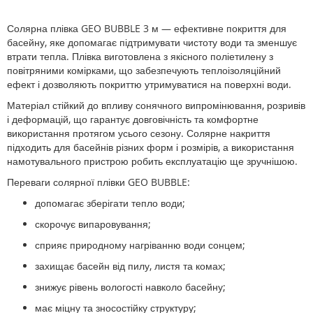
Солярна плівка GEO BUBBLE 3 м — ефективне покриття для
басейну, яке допомагає підтримувати чистоту води та зменшує
втрати тепла. Плівка виготовлена з якісного поліетилену з
повітряними комірками, що забезпечують теплоізоляційний
ефект і дозволяють покриттю утримуватися на поверхні води.
Матеріал стійкий до впливу сонячного випромінювання, розривів
і деформацій, що гарантує довговічність та комфортне
використання протягом усього сезону. Солярне накриття
підходить для басейнів різних форм і розмірів, а використання
намотувального пристрою робить експлуатацію ще зручнішою.
Переваги солярної плівки GEO BUBBLE:
допомагає зберігати тепло води;
скорочує випаровування;
сприяє природному нагріванню води сонцем;
захищає басейн від пилу, листя та комах;
знижує рівень вологості навколо басейну;
має міцну та зносостійку структуру;