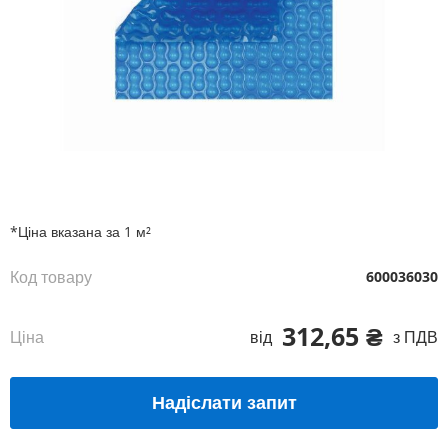
Перейти
до
початку
галереї
*Ціна вказана за 1 м²
зображень
Код товару
600036030
312,65 ₴
Ціна
від
з ПДВ
Надіслати запит