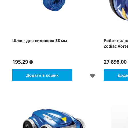
Шланг для пилососа 38 мм
Робот пило
Zodiac Vort
195,29 ₴
27 898,00
ДОДАТИ
Додати в кошик
Дода
ДО
СПИСКУ
БАЖАНЬ