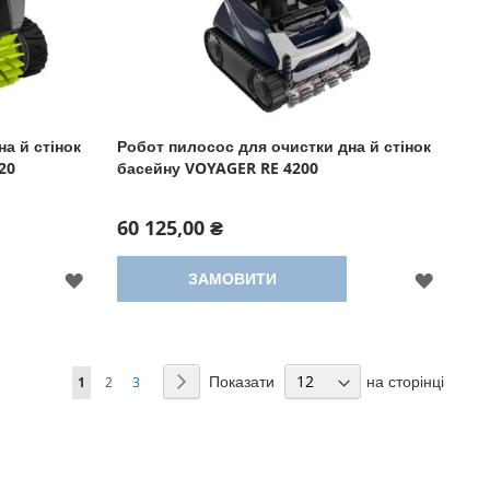
а й стінок
Робот пилосос для очистки дна й стінок
20
басейну VOYAGER RE 4200
60 125,00 ₴
ДОДАТИ
ДОДА
ЗАМОВИТИ
ДО
ДО
СПИСКУ
СПИСК
Сторінка
Показати
на сторінці
You're currently reading page
Сторінка
Сторінка
Сторінка
Наступний
1
2
3
БАЖАНЬ
БАЖА