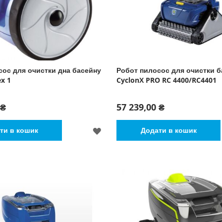
сос для очистки дна басейну
Робот пилосос для очистки б
ex 1
CyclonХ PRO RC 4400/RC4401
 ₴
57 239,00 ₴
ДОДАТИ
ти в кошик
Додати в кошик
ДО
СПИСКУ
БАЖАНЬ