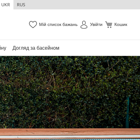
UKR
RUS
Мій список бажань
Увійти
Кошик
йну
Догляд за басейном