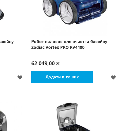
асейну
Робот пилосос для очистки басейну
Zodiac Vortex PRO RV4400
62 049,00 ₴
ДОДАТИ
ДОДА
Додати в кошик
ДО
ДО
СПИСКУ
СПИСК
БАЖАНЬ
БАЖА