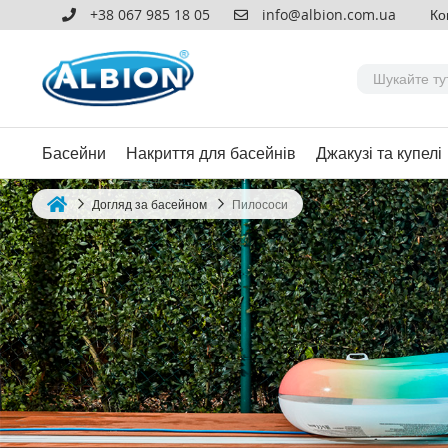
+38 067 985 18 05
info@albion.com.ua
Ко
Басейни
Накриття для басейнів
Джакузі та купелі
Догляд за басейном
Пилососи
Home