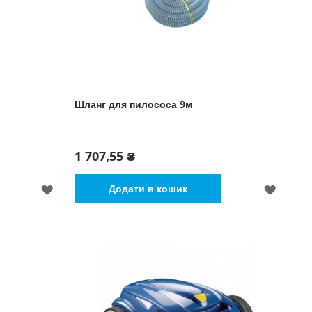
Шланг для пилососа 9м
1 707,55 ₴
ДОДАТИ
ДОДА
Додати в кошик
ДО
ДО
СПИСКУ
СПИСК
БАЖАНЬ
БАЖА