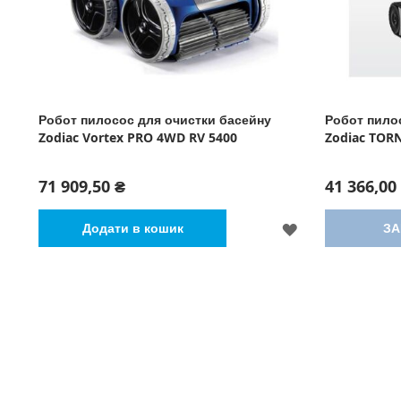
Робот пилосос для очистки басейну
Робот пило
Zodiac Vortex PRO 4WD RV 5400
Zodiac TOR
71 909,50 ₴
41 366,00
ДОДАТИ
Додати в кошик
ЗА
ДО
СПИСКУ
БАЖАНЬ