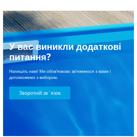
У вас виникли додаткові
питання?
Напишіть нам! Ми обов'язково зв'яжемося з вами і
допоможемо з вибором.
Зворотній зв`язок