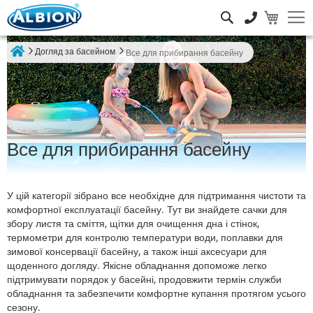
Пошук
Догляд за басейном
Все для прибирання басейну
Home
Все для прибирання басейну
У цій категорії зібрано все необхідне для підтримання чистоти та
комфортної експлуатації басейну. Тут ви знайдете сачки для
збору листя та сміття, щітки для очищення дна і стінок,
термометри для контролю температури води, поплавки для
зимової консервації басейну, а також інші аксесуари для
щоденного догляду. Якісне обладнання допоможе легко
підтримувати порядок у басейні, продовжити термін служби
обладнання та забезпечити комфортне купання протягом усього
сезону.