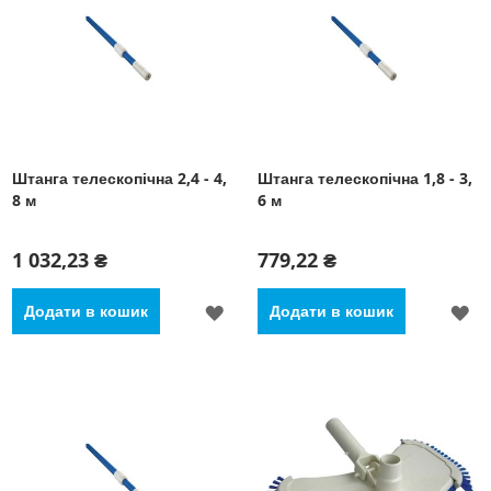
Штанга телескопічна 2,4 - 4,
Штанга телескопічна 1,8 - 3,
8 м
6 м
1 032,23 ₴
779,22 ₴
ДОДАТИ
Д
Додати в кошик
Додати в кошик
ДО
Д
СПИСКУ
С
БАЖАНЬ
Б