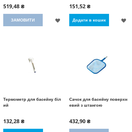
519,48 ₴
151,52 ₴
ДОДАТИ
Д
ЗАМОВИТИ
Додати в кошик
ДО
Д
СПИСКУ
С
БАЖАНЬ
Б
Термометр для басейну біл
Сачок для басейну поверхн
ий
евий з штангою
132,28 ₴
432,90 ₴