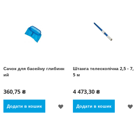
СПИСКУ
С
БАЖАНЬ
Б
Сачок для басейну глибинн
Штанга телескопічна 2,5 - 7,
ий
5 м
360,75 ₴
4 473,30 ₴
ДОДАТИ
Д
Додати в кошик
Додати в кошик
ДО
Д
СПИСКУ
С
БАЖАНЬ
Б