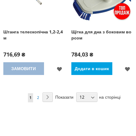
Штанга телескопічна 1,2-2,4
Щітка для дна з боковим во
м
рсом
716,69 ₴
784,03 ₴
ДОДАТИ
Д
ЗАМОВИТИ
Додати в кошик
ДО
Д
СПИСКУ
С
Сторінка
Показати
на сторінці
Сторінка
Наступний
You're
Сторінка
1
2
БАЖАНЬ
Б
currently
reading
page