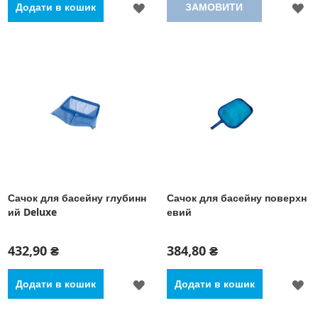
ДОДАТИ
Д
Додати в кошик
ЗАМОВИТИ
ДО
Д
СПИСКУ
С
БАЖАНЬ
Б
Сачок для басейну глубинн
Сачок для басейну поверхн
ий Deluxe
евий
432,90 ₴
384,80 ₴
ДОДАТИ
Д
Додати в кошик
Додати в кошик
ДО
Д