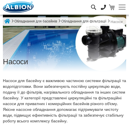
Пошук
Обладнання для басейнів
Обладнання для фільтрації
Насоси
Home
Насоси
Насоси для басейну є важливою частиною системи фільтрації та
водопідготовки. Вони забезпечують постійну циркуляцію води,
подачу її до фільтрів, нагрівального обладнання та інших систем
басейну. У категорії представлені циркуляційні та фільтраційні
насоси для приватних і комерційних басейнів різного об’єму.
Якісне насосне обладнання допомагає підтримувати чистоту
води, підвищує ефективність фільтрації та забезпечує стабільну
роботу всього комплексу басейну.