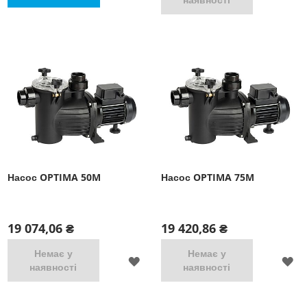
ДО
Д
СПИСКУ
С
БАЖАНЬ
Б
Насос OPTIMA 50M
Насос OPTIMA 75M
19 074,06 ₴
19 420,86 ₴
Немає у
Немає у
ДОДАТИ
Д
наявності
наявності
ДО
Д