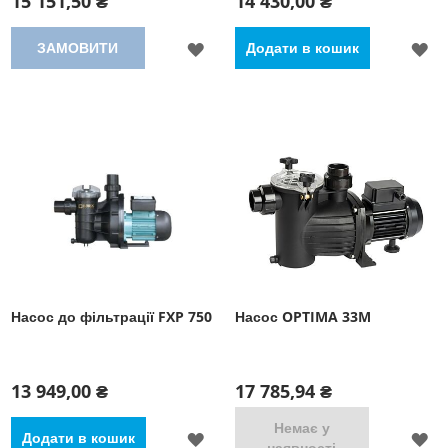
15 151,50 ₴
14 430,00 ₴
ДОДАТИ
Д
ЗАМОВИТИ
Додати в кошик
ДО
Д
СПИСКУ
С
БАЖАНЬ
Б
Насос до фільтрації FXP 750
Насос OPTIMA 33M
13 949,00 ₴
17 785,94 ₴
Немає у
ДОДАТИ
Д
Додати в кошик
наявності