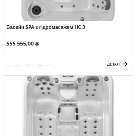
Басейн SPA з гідромасажем HC 3
555 555,00 ₴
ДЕТАЛІ
Розмір:
200 x 200 x 93 см
Об'єм:
1 100 л
Вага без води:
287 кг
Електроживлення:
3F/380V/50Гц
К-сть осіб:
5