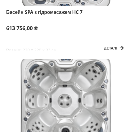
Басейн SPA з гідромасажем HC 7
613 756,00 ₴
ДЕТАЛІ
Розмір:
220 x 220 x 93 см
Об`єм:
1250 л
Вага без води:
325 кг
Електричне підключення:
3F/380V/50Гц
К-сть осіб:
5