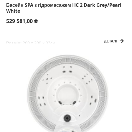
Басейн SPA з гідромасажем HC 2 Dark Grey/Pearl
White
529 581,00 ₴
ДЕТАЛІ
Розмір:
200 x 200 x 93см
Об'єм води:
900л
Вага без води:
288кг
Електричне підключення:
3F/380V/50Гц
К-сть осіб:
4