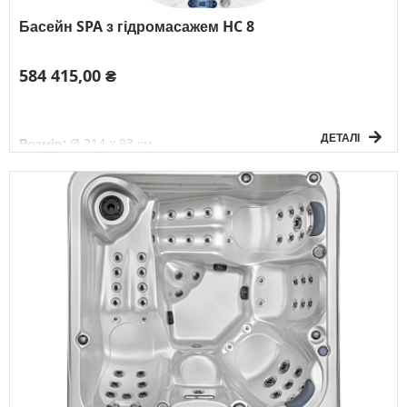
Басейн SPA з гідромасажем HC 8
584 415,00 ₴
ДЕТАЛІ
Розмір:
Ø 214 x 93 см
Об'єм:
1050 л
Вага басейну без води:
290 кг
Живлення:
3F/380V/50Гц
К-сть осіб:
6