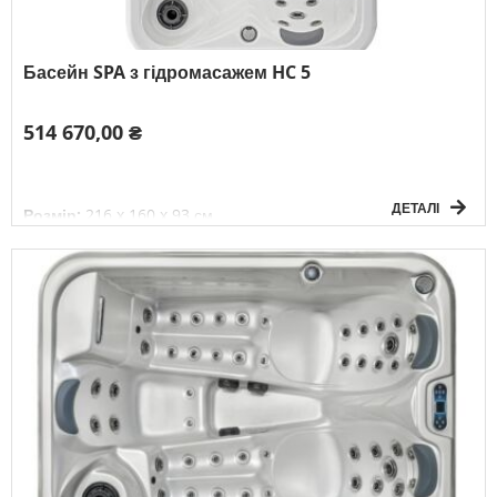
Басейн SPA з гідромасажем HC 5
514 670,00 ₴
ДЕТАЛІ
Розмір:
216 x 160 x 93 см
Об'єм:
850 л
Вага басейну без води:
272 кг
Електричне підключення:
3F/380V/50Гц
К-сть осіб:
3