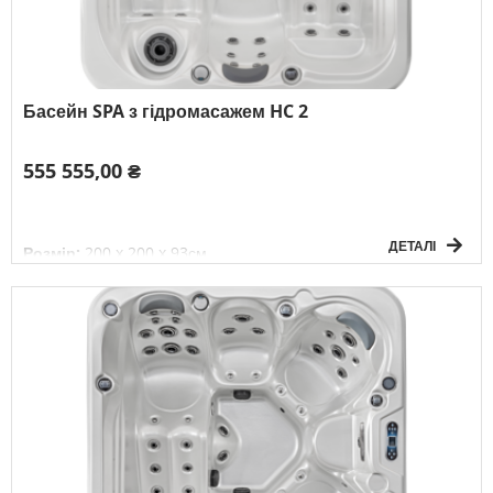
Басейн SPA з гідромасажем HC 2
555 555,00 ₴
ДЕТАЛІ
Розмір:
200 x 200 x 93см
Об'єм води:
900л
Вага без води:
288кг
Електричне підключення:
3F/380V/50Гц
К-сть осіб:
4