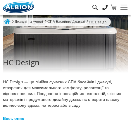
Пошук
Джакузі та купелі
СПА Басейни/ Джакузі
HC Design
Home
HC Design
HC Design — це лінійка сучасних СПА басейнів і джакузі,
створених для максимального комфорту, релаксації та
відновлення сил. Поєднання інноваційних технологій, якісних
матеріалів і продуманого дизайну дозволяє створити власну
велнес-зону вдома, на терасі або в саду.
Весь опис