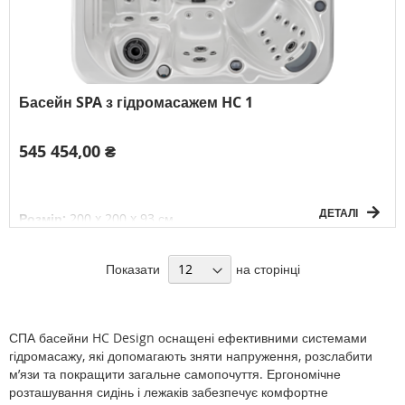
Басейн SPA з гідромасажем HC 1
545 454,00 ₴
ДЕТАЛІ
Розмір:
200 x 200 x 93 см
Об'єм:
1100 л
Вага без води:
280 кг
Електричне підключення:
3F/380V/50Гц
Показати
на сторінці
К-сть осіб:
5
СПА басейни HC Design оснащені ефективними системами
гідромасажу, які допомагають зняти напруження, розслабити
м’язи та покращити загальне самопочуття. Ергономічне
розташування сидінь і лежаків забезпечує комфортне