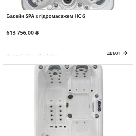
Басейн SPA з гідромасажем HC 6
613 756,00 ₴
ДЕТАЛІ
Розмір:
220 х 220 х 93 см
Об'єм:
1300 л
Вага без води:
328 кг
Електричне підключення:
3F/380V/50Гц
К-сть осіб:
7