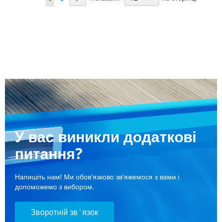
currently
reading
page
У вас виникли додаткові
питання?
Напишіть нам! Ми обов'язково зв'яжемося з вами і
допоможемо з вибором.
Зворотній зв`язок