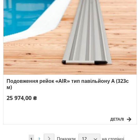
Подовження рейок «AIR» тип павільйону A (323с
м)
25 974,00 ₴
ДЕТАЛІ
Сторінка
Показати
на сторінці
Сторінка
Наступний
You're
Сторінка
1
2