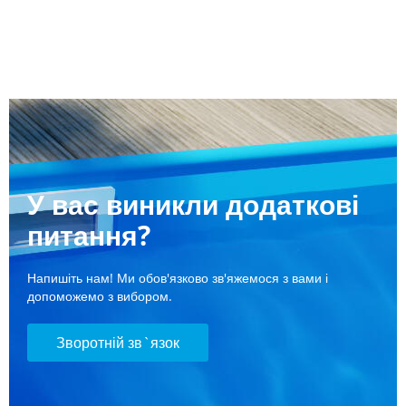
У вас виникли додаткові
питання?
Напишіть нам! Ми обов'язково зв'яжемося з вами і
допоможемо з вибором.
Зворотній зв`язок