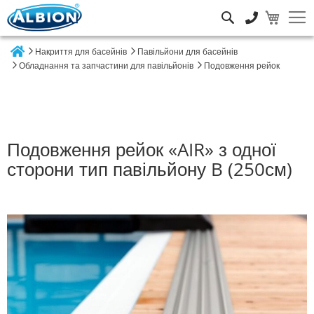
Пошук
Накриття для басейнів
Павільйони для басейнів
Home
Обладнання та запчастини для павільйонів
Подовження рейок
Подовження рейок «AIR» з одної
сторони тип павільйону B (250см)
Перейти
до
кінця
галереї
зображень