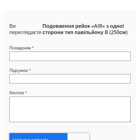
Ви
Подовження рейок «AIR» з одної
переглядаєте:
сторони тип павільйону B (250см)
Псевдонім
Підсумок
Review