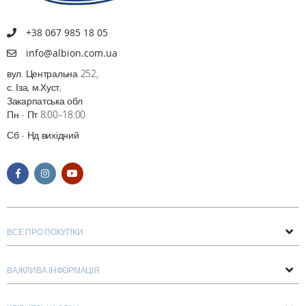
+38 067 985 18 05
info@albion.com.ua
вул. Центральна 252,
с. Іза, м.Хуст,
Закарпатська обл
Пн - Пт 8:00–18:00
Сб - Нд вихідний
ВСЕ ПРО ПОКУПКИ
Поради та рекомендації
ВАЖЛИВА ІНФОРМАЦІЯ
Про нас
Умови обміну та повернення
Контакти