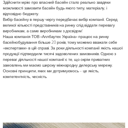
Здійснити мрію про власний басейн стало реально завдяки
сертифікати якості вітчизняного і міжнародного зразка. Кожен
можливості замовити басейн будь-якого типу, матеріалу, і
басейн проходить необхідні тестування та перевірки і тільки після
відповідно бюджету.
цього «виходить» на ринок. На всю продукцію надається гарантія
Вибір басейну в першу чергу передбачає вибір компанії. Серед
від виробника.
великої кількості представників на ринку слід віддати перевагу
виробникам, а саме виробникам з досвідом!
Наша компанія ТОВ «Аллбаутех Україна» працює на ринку
басейнобудування більше 20 років, тому можемо вважати себе
«експертами» в цій справі. За роки діяльності компанії якість нашої
продукції підтвердили тисячі задоволених замовників. Одною з
переваг діяльності нашої компанії є те, що окрім приватних
замовлень ми маємо широку міжнародну дилерську мережу.
Основні принципи, яких ми дотримуємось – це якість,
компетентність, чесність.
Послуги компанії
Окрім виробництва та реалізації басейнів наша компанія надає
ряд послуг щодо експлуатації басейну, сервісного обслуговування,
підбору обладнання і т.д.
Зазимування та роззимування басейну – це обов’язкові щосезонні