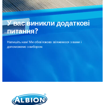
процедури, що готують басейн до купального сезону і навпаки до
зимового періоду, щоб убезпечити чашу та обладнання.
Детальніше
У вас виникли додаткові
питання?
Напишіть нам! Ми обов'язково зв'яжемося з вами і
допоможемо з вибором.
Співпраця b2b
Наша компанія співпрацює не тільки з приватними клієнтами, але і
має широку міжнародну дилерську мережу. Наші надійні партнери
у багатьох країнах успішно реалізують продукцію.
Детальніше