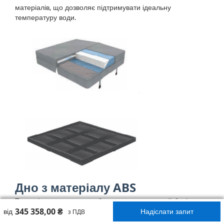
матеріалів, що дозволяє підтримувати ідеальну
температуру води.
Дно з матеріалу ABS
Термоформоване дно забезпечує непроникний бар'єр
345 358,00 ₴
проти теплових втрат вологи та підвищення вологості що
від
Надіслати запит
з ПДВ
надходить із землі.