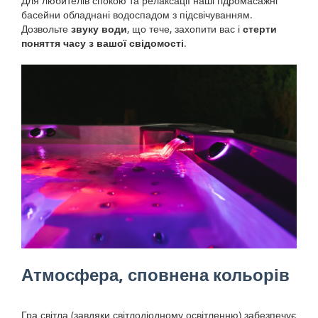
Для любителів спокою та релаксації наші гідромасажні
басейни обладнані водоспадом з підсвічуванням.
Дозвольте
звуку води
, що тече, захопити вас і
стерти
поняття часу з вашої свідомості
.
Атмосфера, сповнена кольорів
Гра світла (завдяки світлодіодному освітленню) забезпечує