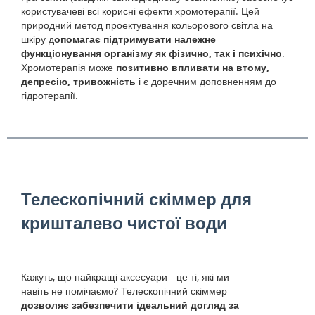
користувачеві всі корисні ефекти хромотерапії. Цей
природний метод проектування кольорового світла на
шкіру д
опомагає підтримувати належне
функціонування організму як фізично, так і психічно
.
Хромотерапія може
позитивно впливати на втому,
депресію, тривожність
і є доречним доповненням до
гідротерапії.
Телескопічний скіммер для
кришталево чистої води
Кажуть, що найкращі аксесуари - це ті, які ми
навіть не помічаємо? Телескопічний скіммер
дозволяє забезпечити ідеальний догляд за