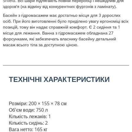
Shield. Всі шари підлягають повній переробці і нешкідливі для
здоров'я (на відміну від конкурентних фургонів з ламінату).
Басейн з гідромасажем має достатньо місця для 3 дорослих
осіб. При його виготовленні було приділено увагу ергономіці всіх
позицій, тому він надає справжній комфорт. Є 2 сидіння та 1
місце для лежання. Ванна з гідромасажем обладнана 27
форсунками, які забезпечать власнику басейну детальний
масаж всього тіла за доступною ціною.
ТЕХНІЧНІ ХАРАКТЕРИСТИКИ
Розміри: 200 × 155 × 78 см
Об'єм води: 750 л
Кількість лежаків: 1
Кількість сидінь: 2
Вага нетто: 165 кг