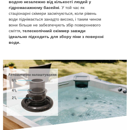
водою незалежно від кількості людей у
гідромасажному басейні
. У той час як
стаціонарні скімери засмічуються, коли рівень
води піднімається занадто високо, і таким чином
вони більше не забезпечують збір поверхневого
сміття,
телескопічний скіммер завжди
ідеально підходить для збору піни з поверхні
води.