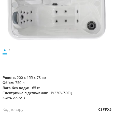
Перейти
до
початку
галереї
Розмір:
200 x 155 x 78 см
зображень
Об'єм:
750 л
Вага без води:
165 кг
Електричне підключення:
1P/230V/50Гц
К-сть осіб:
3
Код товару
CSPPX5