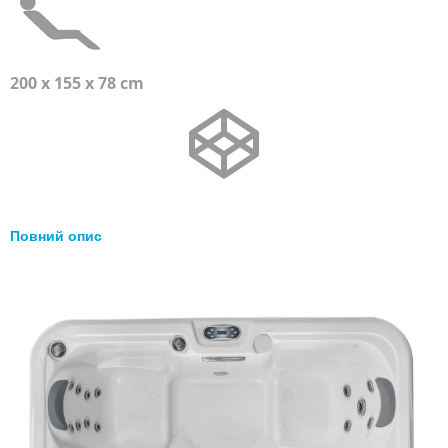
200 x 155 x 78 cm
Повний опис
Перейти
до
кінця
галереї
зображень