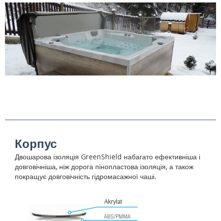
Корпус
Двошарова ізоляція GreenShield набагато ефективніша і
довговічніша, ніж дорога пінопластова ізоляція, а також
покращує довговічність гідромасажної чаші.