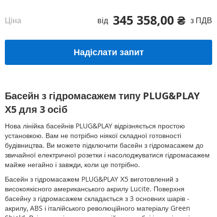
345 358,00 ₴
Ціна
від
з ПДВ
Надіслати запит
Басейн з гідромасажем типу PLUG&PLAY
Х5 для 3 осіб
Нова лінійка басейнів PLUG&PLAY відрізняється простою
установкою. Вам не потрібно ніякої складної готовності
будівництва. Ви можете підключити басейн з гідромасажем до
звичайної електричної розетки і насолоджуватися гідромасажем
майже негайно і завжди, коли це потрібно.
Басейн з гідромасажем PLUG&PLAY Х5 виготовлений з
високоякісного американського акрилу Lucite. Поверхня
басейну з гідромасажем складається з 3 основних шарів -
акрилу, ABS і італійського революційного матеріалу Green