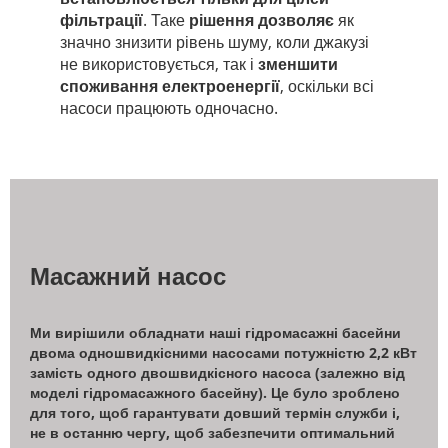
фільтрації
. Таке
рішення дозволяє
як
значно знизити рівень шуму, коли джакузі
не використовується, так і
зменшити
споживання електроенергії
, оскільки всі
насоси працюють одночасно.
Масажний насос
Ми вирішили обладнати наші гідромасажні басейни
двома одношвидкісними насосами потужністю 2,2 кВт
замість одного двошвидкісного насоса (залежно від
моделі гідромасажного басейну). Це було зроблено
для того, щоб гарантувати довший термін служби і,
не в останню чергу, щоб забезпечити оптимальний