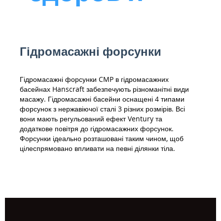
Гідромасажні форсунки
Гідромасажні форсунки CMP в гідромасажних
басейнах Hanscraft забезпечують різноманітні види
масажу. Гідромасажні басейни оснащені 4 типами
форсунок з нержавіючої сталі 3 різних розмірів. Всі
вони мають регульований ефект Ventury та
додаткове повітря до гідромасажних форсунок.
Форсунки ідеально розташовані таким чином, щоб
цілеспрямовано впливати на певні ділянки тіла.