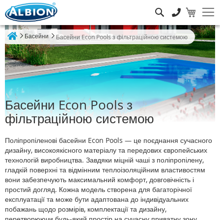
Пошук
Басейни
Басейни Econ Pools з фільтраційною системою
Home
Басейни Econ Pools з
фільтраційною системою
Поліпропіленові басейни Econ Pools — це поєднання сучасного
дизайну, високоякісного матеріалу та передових європейських
технологій виробництва. Завдяки міцній чаші з поліпропілену,
гладкій поверхні та відмінним теплоізоляційним властивостям
вони забезпечують максимальний комфорт, довговічність і
простий догляд. Кожна модель створена для багаторічної
експлуатації та може бути адаптована до індивідуальних
побажань щодо розмірів, комплектації та дизайну,
перетворюючи будь-який простір на сучасну приватну зону