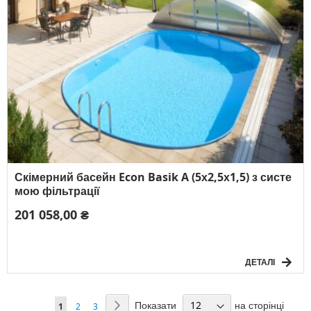
Скімерний басейн Econ Basik A (5х2,5х1,5) з систе
мою фільтрації
201 058,00 ₴
ДЕТАЛІ
Сторінка
Показати
на сторінці
Сторінка
Наступний
You're
Сторінка
Сторінка
1
2
3