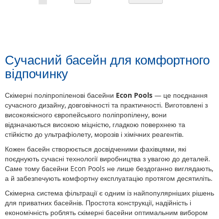
currently
reading
page
Сучасний басейн для комфортного
відпочинку
Скімерні поліпропіленові басейни
Econ Pools
— це поєднання
сучасного дизайну, довговічності та практичності. Виготовлені з
високоякісного європейського поліпропілену, вони
відзначаються високою міцністю, гладкою поверхнею та
стійкістю до ультрафіолету, морозів і хімічних реагентів.
Кожен басейн створюється досвідченими фахівцями, які
поєднують сучасні технології виробництва з увагою до деталей.
Саме тому басейни Econ Pools не лише бездоганно виглядають,
а й забезпечують комфортну експлуатацію протягом десятиліть.
Скімерна система фільтрації є одним із найпопулярніших рішень
для приватних басейнів. Простота конструкції, надійність і
економічність роблять скімерні басейни оптимальним вибором