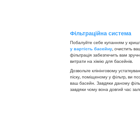
Фільтраційна система
Побалуйте себе купанням у кришта
у вартість басейну
, очистить в
фільтрація забезпечить вам зруч
витрати на хімію для басейнів.
Дозвольте клінінговому устаткува
піску, поміщеному у фільтр, ви п
ваш басейн. Завдяки даному фільт
завдяки чому вона довгий час за