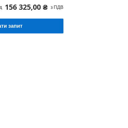
156 325,00 ₴
д
з ПДВ
ати запит