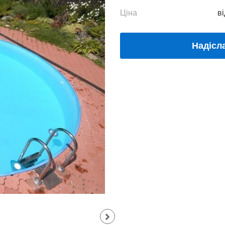
Ціна
ві
Надісл