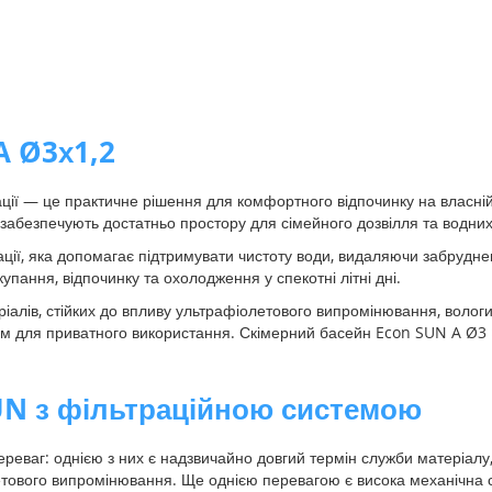
A Ø3х1,2
ії — це практичне рішення для комфортного відпочинку на власній 
забезпечують достатньо простору для сімейного дозвілля та водних
, яка допомагає підтримувати чистоту води, видаляючи забрудненн
пання, відпочинку та охолодження у спекотні літні дні.
еріалів, стійких до впливу ультрафіолетового випромінювання, волог
м для приватного використання. Скімерний басейн Econ SUN A Ø3 × 
SUN з фільтраційною системою
ереваг: однією з них є надзвичайно довгий термін служби матеріалу, 
етового випромінювання. Ще однією перевагою є висока механічна сті