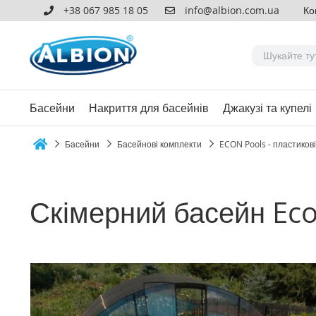
+38 067 985 18 05
info@albion.com.ua
Ко
Басейни
Накриття для басейнів
Джакузі та купелі
Басейни
Басейнові комплекти
ECON Pools - пластиков
Home
Скімерний басейн Eco
Перейти
до
кінця
галереї