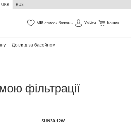
UKR
RUS
Мій список бажань
Увійти
Кошик
йну
Догляд за басейном
мою фільтрації
SUN30.12W