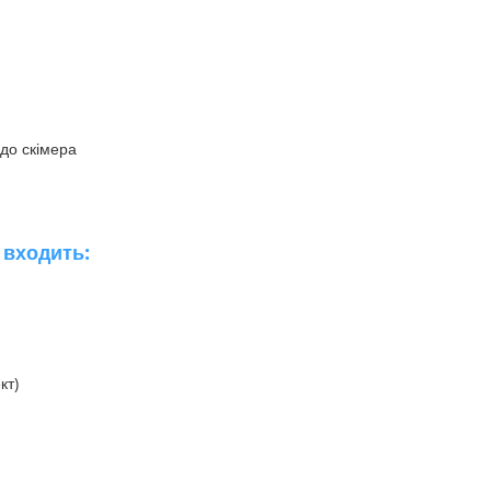
до скімера
 входить:
кт)