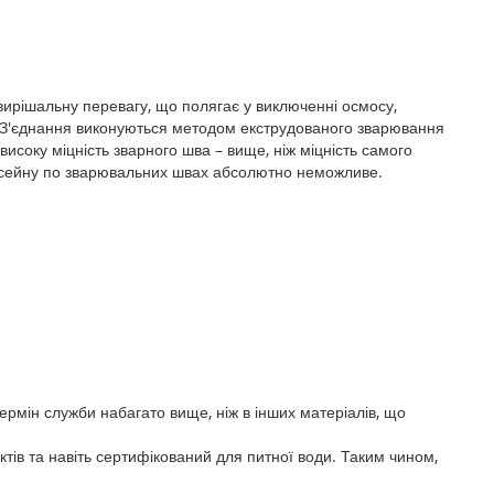
вирішальну перевагу, що полягає у виключенні осмосу,
. З'єднання виконуються методом екструдованого зварювання
високу міцність зварного шва – вище, ніж міцність самого
сейну по зварювальних швах абсолютно неможливе.
ермін служби набагато вище, ніж в інших матеріалів, що
тів та навіть сертифікований для питної води. Таким чином,