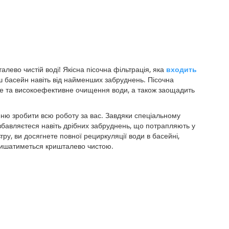
лево чистій воді! Якісна пісочна фільтрація, яка
входить
аш басейн навіть від найменших забруднень. Пісочна
не та високоефективне очищення води, а також заощадить
нню зробити всю роботу за вас. Завдяки спеціальному
озбавляєтеся навіть дрібних забруднень, що потрапляють у
ру, ви досягнете повної рециркуляції води в басейні,
лишатиметься кришталево чистою.