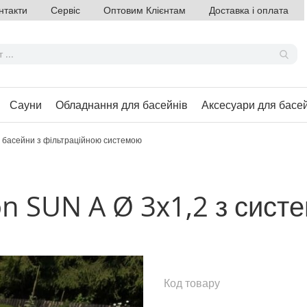
нтакти
Сервіс
Оптовим Клієнтам
Доставка і оплата
Сауни
Обладнання для басейнів
Аксесуари для басе
і басейни з фільтраційною системою
n SUN A Ø 3х1,2 з систе
Код товару