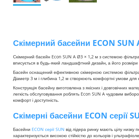
Перейти
до
початку
галереї
зображень
Скімерний басейни ECON SUN 
Скімерний басейн Econ SUN A Ø3 × 1,2 м з системою фільтрац
вписується в будь-який ландшафтний дизайн, а його розміри 
Басейн оснащений ефективною скімерною системою фільтрації
Діаметр 3 м і глибина 1,2 м створюють комфортні умови для ку
Конструкція басейну виготовлена з якісних і довговічних мат
легкість обслуговування роблять Econ SUN A чудовим виборо
комфорт і доступність.
Скімерні басейни ECON серії 
Басейни
ECON серії SUN
від лідера ринку мають цілу низку п
характеризується високою стійкістю до кольорів і ультрафіол