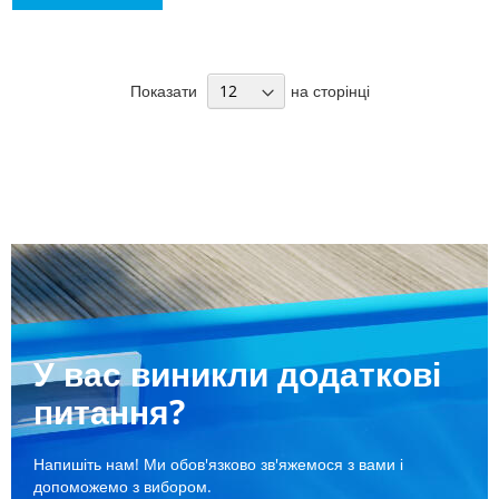
ДО
СПИСКУ
Показати
на сторінці
БАЖАНЬ
У вас виникли додаткові
питання?
Напишіть нам! Ми обов'язково зв'яжемося з вами і
допоможемо з вибором.