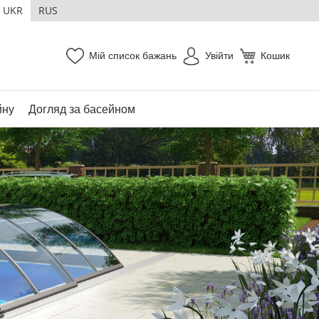
UKR
RUS
Мій список бажань
Увійти
Кошик
йну
Догляд за басейном