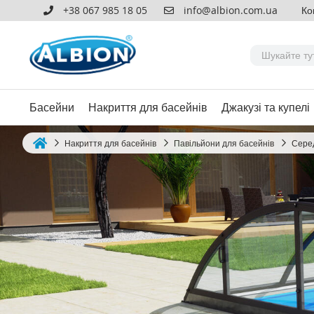
+38 067 985 18 05
info@albion.com.ua
Ко
Басейни
Накриття для басейнів
Джакузі та купелі
Накриття для басейнів
Павільйони для басейнів
Серед
Home