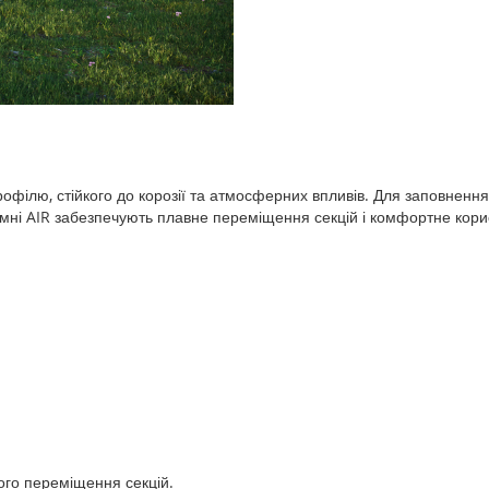
рофілю, стійкого до корозії та атмосферних впливів. Для заповнен
ямні AIR забезпечують плавне переміщення секцій і комфортне кори
ого переміщення секцій.