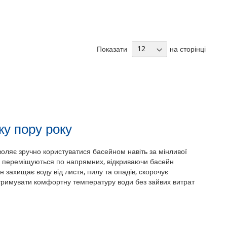
Показати
на сторінці
ку пору року
оляє зручно користуватися басейном навіть за мінливої
гко переміщуються по напрямних, відкриваючи басейн
н захищає воду від листя, пилу та опадів, скорочує
тримувати комфортну температуру води без зайвих витрат