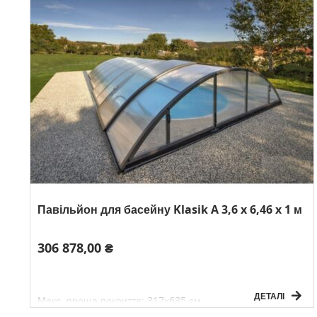
Павільйон для басейну Klasik A 3,6 x 6,46 x 1 м
306 878,00 ₴
ДЕТАЛІ
Макс. проща покриття: 317х635 см
Висота: 100 см