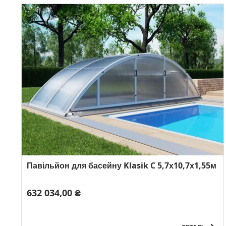
К-сть модулів: 3
Павільйон для басейну Klasik C 5,7х10,7х1,55м
632 034,00 ₴