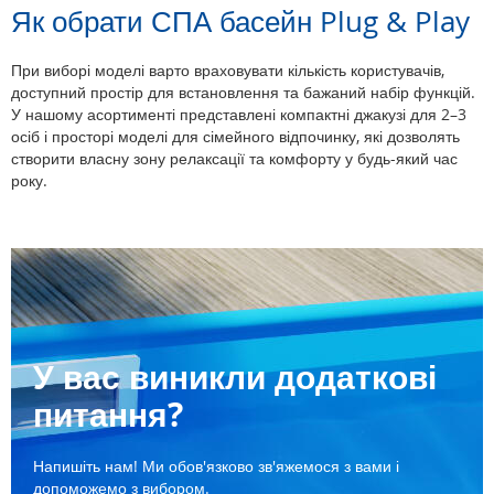
Як обрати СПА басейн Plug & Play
При виборі моделі варто враховувати кількість користувачів,
доступний простір для встановлення та бажаний набір функцій.
У нашому асортименті представлені компактні джакузі для 2–3
осіб і просторі моделі для сімейного відпочинку, які дозволять
створити власну зону релаксації та комфорту у будь-який час
року.
У вас виникли додаткові
питання?
Напишіть нам! Ми обов'язково зв'яжемося з вами і
допоможемо з вибором.