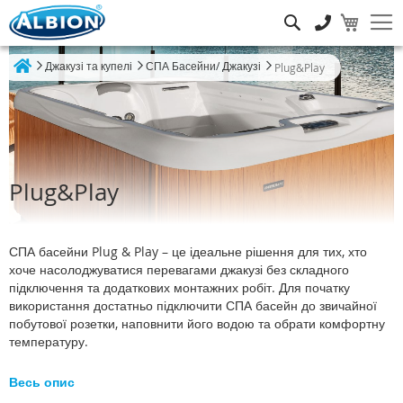
Пошук
Джакузі та купелі
СПА Басейни/ Джакузі
Plug&Play
Home
Plug&Play
СПА басейни Plug & Play – це ідеальне рішення для тих, хто
хоче насолоджуватися перевагами джакузі без складного
підключення та додаткових монтажних робіт. Для початку
використання достатньо підключити СПА басейн до звичайної
побутової розетки, наповнити його водою та обрати комфортну
температуру.
Весь опис