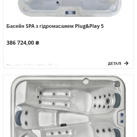
Басейн SPA з гідромасажем Plug&Play 5
386 724,00 ₴
ДЕТАЛІ
Розмір:
216 x 160 x 78 см
Об'єм:
850 л
Вага без води:
208 кг
Електричне підключення:
1P/230V/50
Гц
К-сть осіб:
3