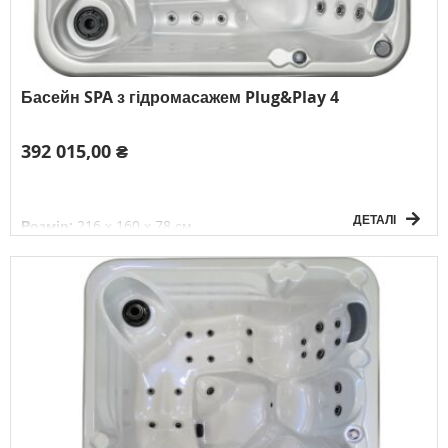
Басейн SPA з гідромасажем Plug&Play 4
392 015,00 ₴
ДЕТАЛІ
Розмір:
216 х 160 х 78 см
Об'єм:
850 л
Вага без води:
209 кг
Електричне підключення:
1F/230V/50
Гц
К-сть осіб:
3