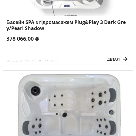
Басейн SPA з гідромасажем Plug&Play 3 Dark Gre
y/Pearl Shadow
378 066,00 ₴
ДЕТАЛІ
Розмір:
200 x 200 x 93 см
Об'єм:
1100 л
Вага без води:
244 кг
Електричне підключення:
3F/380V/50Гц
К-сть осіб:
5