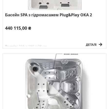
Басейн SPA з гідромасажем Plug&Play OKA 2
440 115,00 ₴
ДЕТАЛІ
Розмір:
216 x 160 x 78 см
Об'єм:
1000 л
Вага без води:
210 кг
Електричне підключення:
1P/230V/50
Гц
К-сть осіб:
3