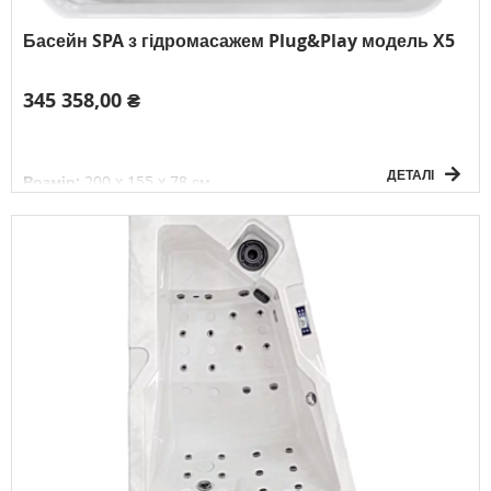
Басейн SPA з гідромасажем Plug&Play модель X5
345 358,00 ₴
ДЕТАЛІ
Розмір:
200 x 155 x 78 см
Об'єм:
750 л
Вага без води:
165 кг
Електричне підключення:
1P/230V/50Гц
К-сть осіб:
3