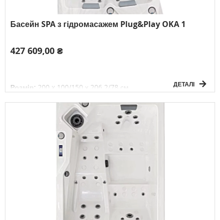
Басейн SPA з гідромасажем Plug&Play OKA 1
427 609,00 ₴
ДЕТАЛІ
Розмір:
200 x 100/150 х 206.2/78 см
Об'єм:
600 л
Вага без води:
200 кг
Електричне підключення:
1P/230V/50
Гц
К-сть осіб:
2