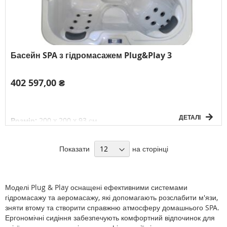
Басейн SPA з гідромасажем Plug&Play 3
402 597,00 ₴
ДЕТАЛІ
Розмір:
200 x 200 x 93 см
Об'єм:
1100 л
Вага без води:
244 кг
Електричне підключення:
3F/380V/50Гц
Показати
на сторінці
К-сть осіб:
5
Моделі Plug & Play оснащені ефективними системами
гідромасажу та аеромасажу, які допомагають розслабити м'язи,
зняти втому та створити справжню атмосферу домашнього SPA.
Ергономічні сидіння забезпечують комфортний відпочинок для