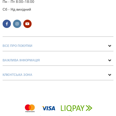
Пн - Пт 8:00–18:00
Сб - Нд вихідний
ВСЕ ПРО ПОКУПКИ
Поради та рекомендації
ВАЖЛИВА ІНФОРМАЦІЯ
Про нас
Умови обміну та повернення
Контакти
КЛІЄНТСЬКА ЗОНА
Доставка та оплата
Блог
Обліковий запис
Договір Оферти
Замовлення
Список бажань