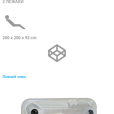
2 ЛЕЖАКИ
200 x 200 x 93 cm
Повний опис
Перейти
до
кінця
галереї