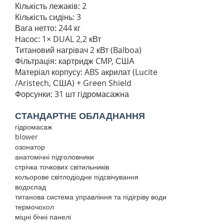
Кількість лежаків: 2
Кількість сидінь: 3
Вага нетто: 244 кг
Насос: 1× DUAL 2,2 кВт
Титановий нагрівач 2 кВт (Balboa)
Фільтрація: картридж CMP, США
Матеріал корпусу: ABS акрилат (Lucite
/Aristech, США) + Green Shield
Форсунки: 31 шт гідромасажна
СТАНДАРТНЕ ОБЛАДНАННЯ
гідромасаж
blower
озонатор
анатомічні підголовники
стрічка точкових світильників
кольорове світлодіодне підсвічування
водоспад
титанова система управління та підігріву води
термочохол
міцні бічні панелі