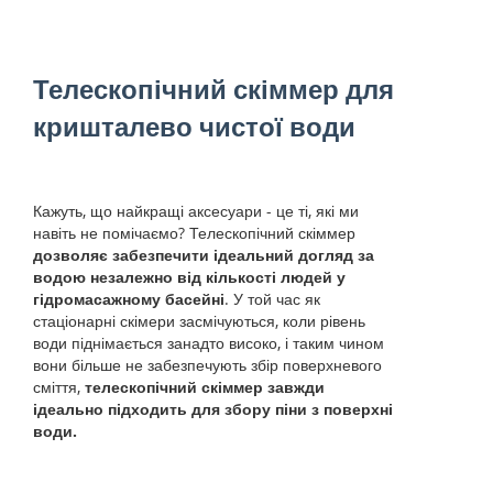
Телескопічний скіммер для
кришталево чистої води
Кажуть, що найкращі аксесуари - це ті, які ми
навіть не помічаємо? Телескопічний скіммер
дозволяє забезпечити ідеальний догляд за
водою незалежно від кількості людей у
гідромасажному басейні
. У той час як
стаціонарні скімери засмічуються, коли рівень
води піднімається занадто високо, і таким чином
вони більше не забезпечують збір поверхневого
сміття,
телескопічний скіммер завжди
ідеально підходить для збору піни з поверхні
води.