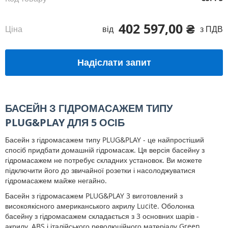
402 597,00 ₴
Ціна
від
з ПДВ
Надіслати запит
БАСЕЙН З ГІДРОМАСАЖЕМ ТИПУ
PLUG&PLAY ДЛЯ 5 ОСІБ
Басейн з гідромасажем типу PLUG&PLAY - це найпростіший
спосіб придбати домашній гідромасаж. Ця версія басейну з
гідромасажем не потребує складних установок. Ви можете
підключити його до звичайної розетки і насолоджуватися
гідромасажем майже негайно.
Басейн з гідромасажем PLUG&PLAY 3 виготовлений з
високоякісного американського акрилу Lucite. Оболонка
басейну з гідромасажем складається з 3 основних шарів -
акрилу, ABS і італійського революційного матеріалу Green