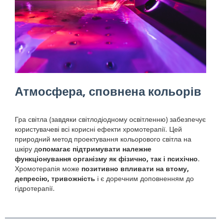
Атмосфера, сповнена кольорів
Гра світла (завдяки світлодіодному освітленню) забезпечує
користувачеві всі корисні ефекти хромотерапії. Цей
природний метод проектування кольорового світла на
шкіру д
опомагає підтримувати належне
функціонування організму як фізично, так і психічно
.
Хромотерапія може
позитивно впливати на втому,
депресію, тривожність
і є доречним доповненням до
гідротерапії.