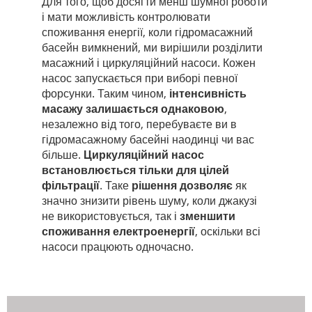
Для того, щоб досягти менш шумної роботи
і мати можливість контролювати
споживання енергії, коли гідромасажний
басейн вимкнений, ми вирішили розділити
масажний і циркуляційний насоси. Кожен
насос запускається при виборі певної
форсунки. Таким чином,
інтенсивність
масажу залишається однаковою
,
незалежно від того, перебуваєте ви в
гідромасажному басейні наодинці чи вас
більше.
Циркуляційний насос
встановлюється тільки для цілей
фільтрації
. Таке
рішення дозволяє
як
значно знизити рівень шуму, коли джакузі
не використовується, так і
зменшити
споживання електроенергії
, оскільки всі
насоси працюють одночасно.