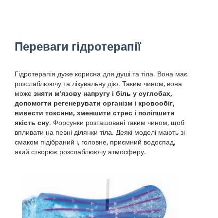
Переваги гідротерапії
Гідротерапія дуже корисна для душі та тіла. Вона має
розслаблюючу та лікувальну дію. Таким чином, вона
може
зняти м'язову напругу і біль у суглобах,
допомогти регенерувати організм і кровообіг,
вивести токсини, зменшити стрес і поліпшити
якість сну
. Форсунки розташовані таким чином, щоб
впливати на певні ділянки тіла. Деякі моделі мають зі
смаком підібраний і, головне, приємний водоспад,
який створює розслаблюючу атмосферу.