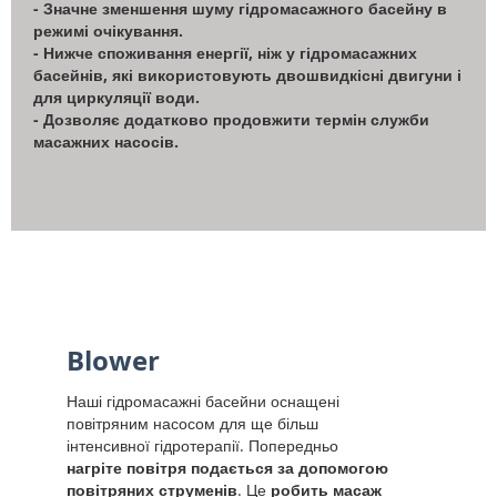
- Значне зменшення шуму гідромасажного басейну в
режимі очікування.
- Нижче споживання енергії, ніж у гідромасажних
басейнів, які використовують двошвидкісні двигуни і
для циркуляції води.
- Дозволяє додатково продовжити термін служби
масажних насосів.
Blower
Наші гідромасажні басейни оснащені
повітряним насосом для ще більш
інтенсивної гідротерапії. Попередньо
нагріте повітря подається за допомогою
повітряних струменів
. Це
робить масаж