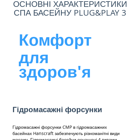
ОСНОВНІ ХАРАКТЕРИСТИКИ
СПА БАСЕЙНУ PLUG&PLAY 3
Комфорт
для
здоров'я
Гідромасажні форсунки
Гідромасажні форсунки CMP в гідромасажних
басейнах Hanscraft забезпечують різноманітні види
масажу. Гідромасажні басейни оснащені 4 типами