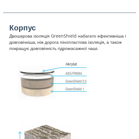
Корпус
Двошарова ізоляція GreenShield набагато ефективніша і
довговічніша, ніж дорога пінопластова ізоляція, а також
покращує довговічність гідромасажної чаші.