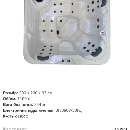
зображень
Перейти
до
початку
галереї
Розмір:
200 x 200 x 93 см
зображень
Об'єм:
1100 л
Вага без води:
244 кг
Електричне підключення:
3F/380V/50Гц
К-сть осіб:
5
Код товару
CSPP3