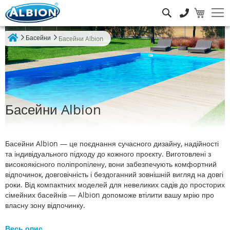
Пошук
Басейни
Басейни Albion
Home
Басейни Albion
Басейни Albion — це поєднання сучасного дизайну, надійності
та індивідуального підходу до кожного проєкту. Виготовлені з
високоякісного поліпропілену, вони забезпечують комфортний
відпочинок, довговічність і бездоганний зовнішній вигляд на довгі
роки. Від компактних моделей для невеликих садів до просторих
сімейних басейнів — Albion допоможе втілити вашу мрію про
власну зону відпочинку.
Весь опис