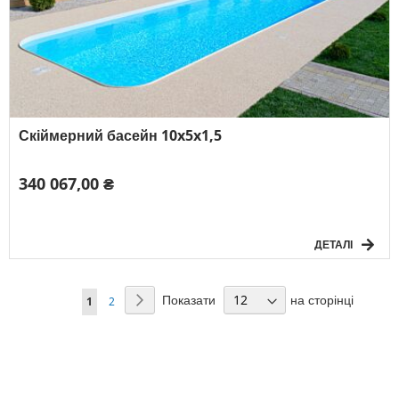
Скіймерний басейн 10x5x1,5
340 067,00 ₴
ДЕТАЛІ
Сторінка
Показати
на сторінці
Сторінка
Наступний
You're
Сторінка
1
2
currently
reading
page