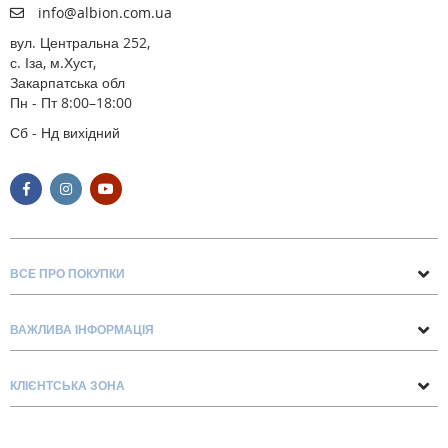
info@albion.com.ua
вул. Центральна 252,
с. Іза, м.Хуст,
Закарпатська обл
Пн - Пт 8:00–18:00
Сб - Нд вихідний
ВСЕ ПРО ПОКУПКИ
Поради та рекомендації
ВАЖЛИВА ІНФОРМАЦІЯ
Про нас
Умови обміну та повернення
Контакти
КЛІЄНТСЬКА ЗОНА
Доставка та оплата
Блог
Обліковий запис
Договір Оферти
Замовлення