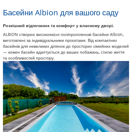
Басейни Albion для вашого саду
Розкішний відпочинок та комфорт у власному дворі.
ALBION створює високоякісні поліпропіленові басейни Albion,
виготовлені за індивідуальними проєктами. Від компактних
басейнів для невеликих ділянок до просторих сімейних моделей
— кожен басейн адаптується до ваших побажань, стилю життя
та особливостей простору.