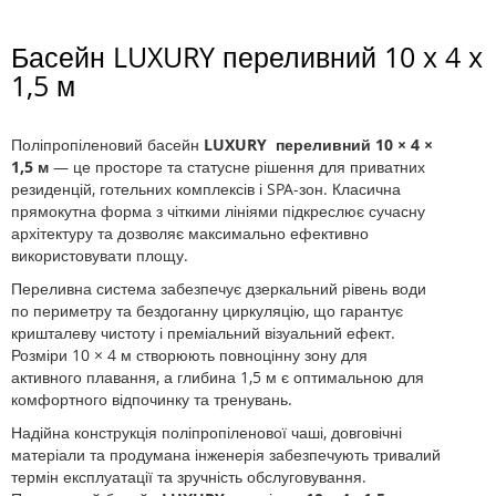
Басейн LUXURY переливний 10 x 4 x
1,5 м
Поліпропіленовий басейн
LUXURY переливний 10 × 4 ×
1,5 м
— це просторе та статусне рішення для приватних
резиденцій, готельних комплексів і SPA-зон. Класична
прямокутна форма з чіткими лініями підкреслює сучасну
архітектуру та дозволяє максимально ефективно
використовувати площу.
Переливна система забезпечує дзеркальний рівень води
по периметру та бездоганну циркуляцію, що гарантує
кришталеву чистоту і преміальний візуальний ефект.
Розміри 10 × 4 м створюють повноцінну зону для
активного плавання, а глибина 1,5 м є оптимальною для
комфортного відпочинку та тренувань.
Надійна конструкція поліпропіленової чаші, довговічні
матеріали та продумана інженерія забезпечують тривалий
термін експлуатації та зручність обслуговування.