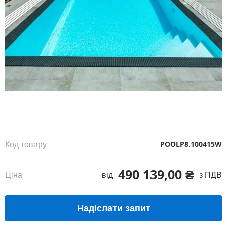
Перейти
до
початку
галереї
зображень
Код товару
POOLP8.100415W
490 139,00 ₴
Ціна
від
з ПДВ
Надіслати запит