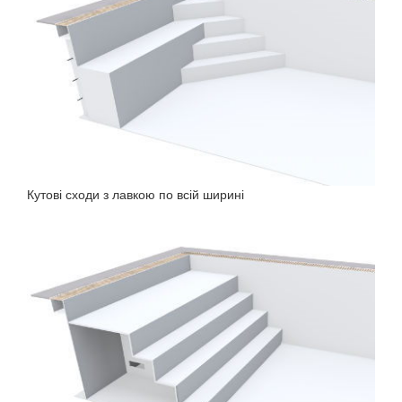
Кутові сходи з лавкою по всій ширині