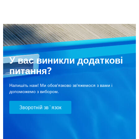
У вас виникли додаткові
питання?
Напишіть нам! Ми обов'язково зв'яжемося з вами і
допоможемо з вибором.
Зворотній зв`язок