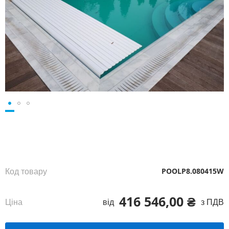
Перейти
до
початку
галереї
зображень
Код товару
POOLP8.080415W
416 546,00 ₴
Ціна
від
з ПДВ