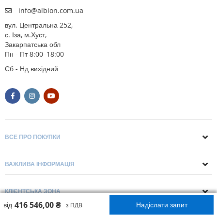
info@albion.com.ua
вул. Центральна 252,
с. Іза, м.Хуст,
Закарпатська обл
Пн - Пт 8:00–18:00
Сб - Нд вихідний
ВСЕ ПРО ПОКУПКИ
Поради та рекомендації
ВАЖЛИВА ІНФОРМАЦІЯ
Про нас
Умови обміну та повернення
Контакти
КЛІЄНТСЬКА ЗОНА
Доставка та оплата
Блог
416 546,00 ₴
від
Надіслати запит
Обліковий запис
з ПДВ
Договір Оферти