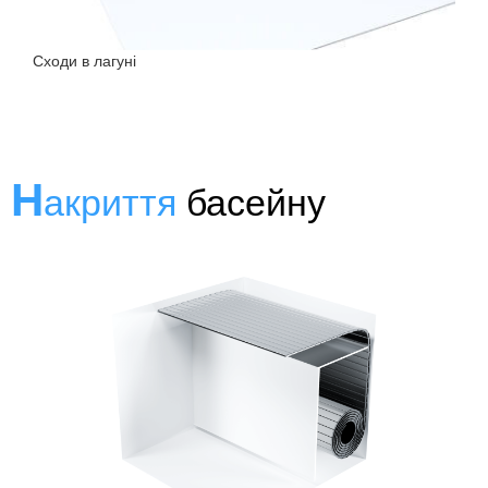
Сходи в лагуні
Н
акриття
басейну