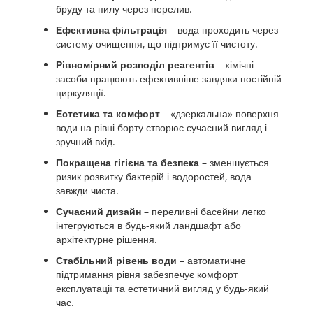
бруду та пилу через перелив.
Ефективна фільтрація
– вода проходить через
систему очищення, що підтримує її чистоту.
Рівномірний розподіл реагентів
– хімічні
засоби працюють ефективніше завдяки постійній
циркуляції.
Естетика та комфорт
– «дзеркальна» поверхня
води на рівні борту створює сучасний вигляд і
зручний вхід.
Покращена гігієна та безпека
– зменшується
ризик розвитку бактерій і водоростей, вода
завжди чиста.
Сучасний дизайн
– переливні басейни легко
інтегруються в будь-який ландшафт або
архітектурне рішення.
Стабільний рівень води
– автоматичне
підтримання рівня забезпечує комфорт
експлуатації та естетичний вигляд у будь-який
час.