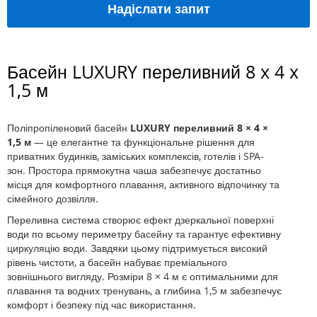
Надіслати запит
Басейн LUXURY переливний 8 x 4 x
1,5 м
Поліпропіленовий басейн
LUXURY переливний 8 × 4 ×
1,5 м
— це елегантне та функціональне рішення для
приватних будинків, заміських комплексів, готелів і SPA-
зон. Простора прямокутна чаша забезпечує достатньо
місця для комфортного плавання, активного відпочинку та
сімейного дозвілля.
Переливна система створює ефект дзеркальної поверхні
води по всьому периметру басейну та гарантує ефективну
циркуляцію води. Завдяки цьому підтримується високий
рівень чистоти, а басейн набуває преміального
зовнішнього вигляду. Розміри 8 × 4 м є оптимальними для
плавання та водних тренувань, а глибина 1,5 м забезпечує
комфорт і безпеку під час використання.