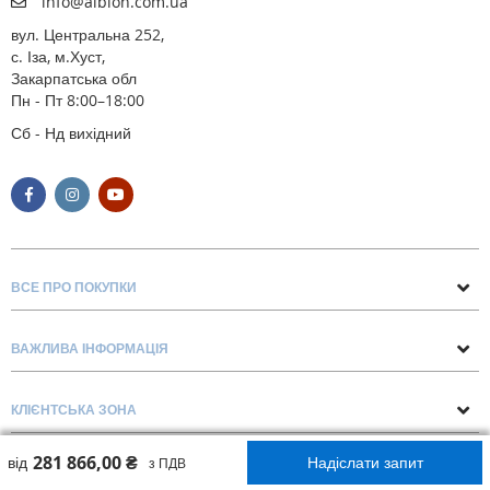
info@albion.com.ua
вул. Центральна 252,
с. Іза, м.Хуст,
Закарпатська обл
Пн - Пт 8:00–18:00
Сб - Нд вихідний
ВСЕ ПРО ПОКУПКИ
Поради та рекомендації
ВАЖЛИВА ІНФОРМАЦІЯ
Про нас
Умови обміну та повернення
Контакти
КЛІЄНТСЬКА ЗОНА
Доставка та оплата
Блог
Обліковий запис
Договір Оферти
281 866,00 ₴
від
Надіслати запит
з ПДВ
Замовлення