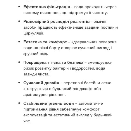
Ефективна фільтрація
– вода проходить через
систему очищення, що підтримує її чистоту.
Рівномірний розподіл реагентів
– хімічні
засоби працюють ефективніше завдяки постійній
циркуляції.
Естетика та комфорт
– «дзеркальна» поверхня
води на рівні борту створює сучасний вигляд і
зручний вхід.
Покращена гігієна та безпека
– зменшується
ризик розвитку бактерій і водоростей, вода
завжди чиста.
Сучасний дизайн
– переливні басейни легко
інтегруються в будь-який ландшафт або
архітектурне рішення.
Стабільний рівень води
– автоматичне
підтримання рівня забезпечує комфорт
експлуатації та естетичний вигляд у будь-який
час.