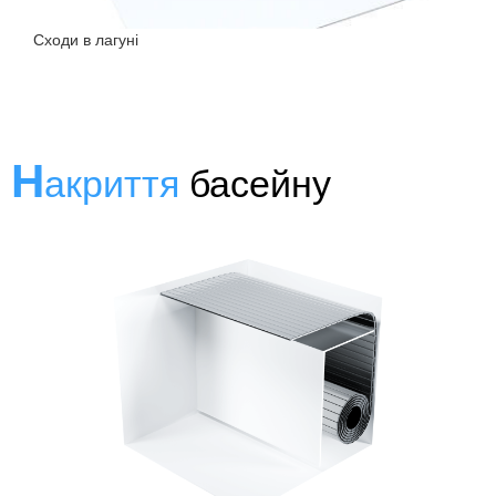
Сходи в лагуні
Н
акриття
басейну