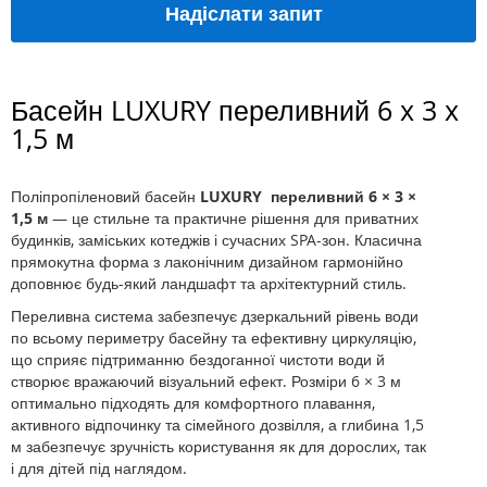
Надіслати запит
Басейн LUXURY переливний 6 x 3 x
1,5 м
Поліпропіленовий басейн
LUXURY переливний 6 × 3 ×
1,5 м
— це стильне та практичне рішення для приватних
будинків, заміських котеджів і сучасних SPA-зон. Класична
прямокутна форма з лаконічним дизайном гармонійно
доповнює будь-який ландшафт та архітектурний стиль.
Переливна система забезпечує дзеркальний рівень води
по всьому периметру басейну та ефективну циркуляцію,
що сприяє підтриманню бездоганної чистоти води й
створює вражаючий візуальний ефект. Розміри 6 × 3 м
оптимально підходять для комфортного плавання,
активного відпочинку та сімейного дозвілля, а глибина 1,5
м забезпечує зручність користування як для дорослих, так
і для дітей під наглядом.