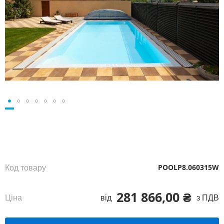
Перейти
до
початку
галереї
зображень
Код товару
POOLP8.060315W
281 866,00 ₴
Ціна
від
з ПДВ