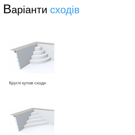
В
аріанти
сходів
Круглі кутові сходи