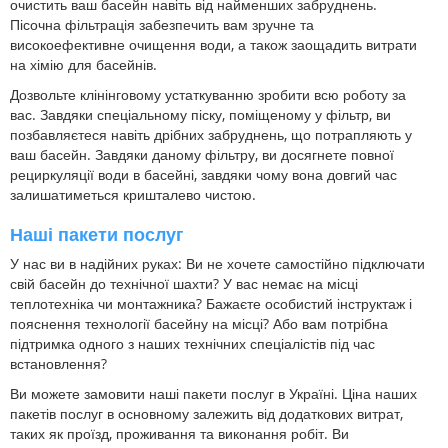
очистить ваш басейн навіть від найменших забруднень.
Пісочна фільтрація забезпечить вам зручне та
високоефективне очищення води, а також заощадить витрати
на хімію для басейнів.
Дозвольте клінінговому устаткуванню зробити всю роботу за
вас. Завдяки спеціальному піску, поміщеному у фільтр, ви
позбавляєтеся навіть дрібних забруднень, що потрапляють у
ваш басейн. Завдяки даному фільтру, ви досягнете повної
рециркуляції води в басейні, завдяки чому вона довгий час
залишатиметься кришталево чистою.
Наші пакети послуг
У нас ви в надійних руках: Ви не хочете самостійно підключати
свій басейн до технічної шахти? У вас немає на місці
теплотехніка чи монтажника? Бажаєте особистий інструктаж і
пояснення технології басейну на місці? Або вам потрібна
підтримка одного з наших технічних спеціалістів під час
встановлення?
Ви можете замовити наші пакети послуг в Україні. Ціна наших
пакетів послуг в основному залежить від додаткових витрат,
таких як проїзд, проживання та виконання робіт. Ви