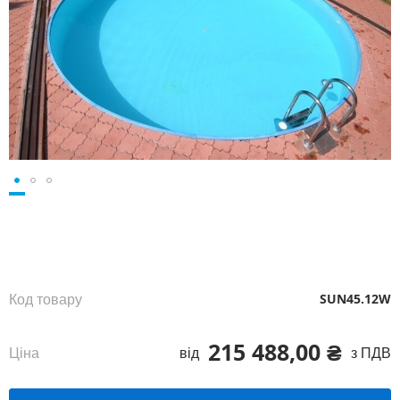
Перейти
до
початку
галереї
зображень
Код товару
SUN45.12W
215 488,00 ₴
Ціна
від
з ПДВ