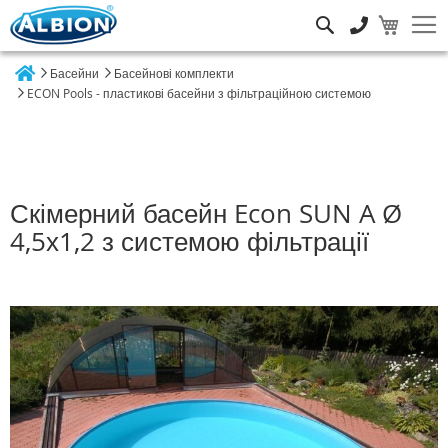
Пошук
Басейни
Басейнові комплекти
Home
ECON Pools - пластикові басейни з фільтраційною системою
Скімерний басейн Econ SUN A Ø
4,5х1,2 з системою фільтрації
Перейти
до
кінця
галереї
зображень