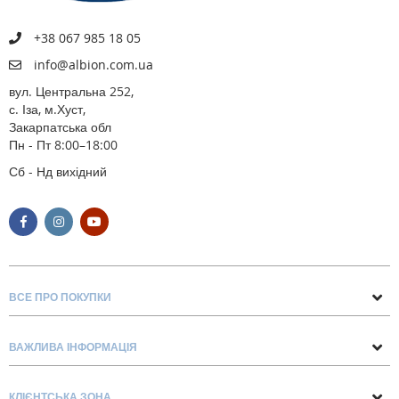
+38 067 985 18 05
info@albion.com.ua
вул. Центральна 252,
с. Іза, м.Хуст,
Закарпатська обл
Пн - Пт 8:00–18:00
Сб - Нд вихідний
ВСЕ ПРО ПОКУПКИ
Поради та рекомендації
ВАЖЛИВА ІНФОРМАЦІЯ
Про нас
Умови обміну та повернення
Контакти
КЛІЄНТСЬКА ЗОНА