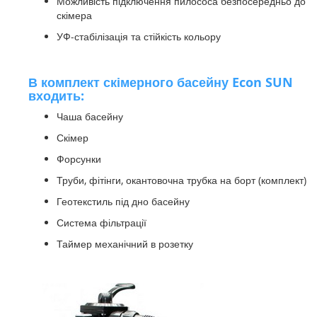
Можливість підключення пилососа безпосередньо до
скімера
УФ-стабілізація та стійкість кольору
В комплект скімерного басейну Econ SUN
входить:
Чаша басейну
Скімер
Форсунки
Труби, фітінги, окантовочна трубка на борт (комплект)
Геотекстиль під дно басейну
Система фільтрації
Таймер механічний в розетку