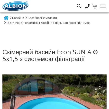
Пошук
Басейни
Басейнові комплекти
Home
ECON Pools - пластикові басейни з фільтраційною системою
Скімерний басейн Econ SUN A Ø
5х1,5 з системою фільтрації
Перейти
до
кінця
галереї
зображень