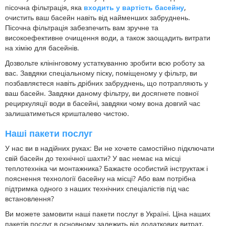
пісочна фільтрація, яка
входить у вартість басейну
,
очистить ваш басейн навіть від найменших забруднень.
Пісочна фільтрація забезпечить вам зручне та
високоефективне очищення води, а також заощадить витрати
на хімію для басейнів.
Дозвольте клінінговому устаткуванню зробити всю роботу за
вас. Завдяки спеціальному піску, поміщеному у фільтр, ви
позбавляєтеся навіть дрібних забруднень, що потрапляють у
ваш басейн. Завдяки даному фільтру, ви досягнете повної
рециркуляції води в басейні, завдяки чому вона довгий час
залишатиметься кришталево чистою.
Наші пакети послуг
У нас ви в надійних руках: Ви не хочете самостійно підключати
свій басейн до технічної шахти? У вас немає на місці
теплотехніка чи монтажника? Бажаєте особистий інструктаж і
пояснення технології басейну на місці? Або вам потрібна
підтримка одного з наших технічних спеціалістів під час
встановлення?
Ви можете замовити наші пакети послуг в Україні. Ціна наших
пакетів послуг в основному залежить від додаткових витрат,