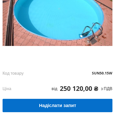
Перейти
до
початку
галереї
зображень
Код товару
SUN50.15W
250 120,00 ₴
Ціна
від
з ПДВ
Надіслати запит