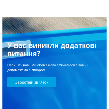
У вас виникли додаткові
питання?
Напишіть нам! Ми обов'язково зв'яжемося з вами і
допоможемо з вибором.
Зворотній зв`язок