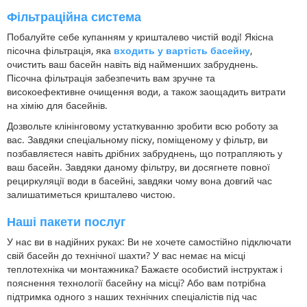
Фільтраційна система
Побалуйте себе купанням у кришталево чистій воді! Якісна
пісочна фільтрація, яка
входить у вартість басейну
,
очистить ваш басейн навіть від найменших забруднень.
Пісочна фільтрація забезпечить вам зручне та
високоефективне очищення води, а також заощадить витрати
на хімію для басейнів.
Дозвольте клінінговому устаткуванню зробити всю роботу за
вас. Завдяки спеціальному піску, поміщеному у фільтр, ви
позбавляєтеся навіть дрібних забруднень, що потрапляють у
ваш басейн. Завдяки даному фільтру, ви досягнете повної
рециркуляції води в басейні, завдяки чому вона довгий час
залишатиметься кришталево чистою.
Наші пакети послуг
У нас ви в надійних руках: Ви не хочете самостійно підключати
свій басейн до технічної шахти? У вас немає на місці
теплотехніка чи монтажника? Бажаєте особистий інструктаж і
пояснення технології басейну на місці? Або вам потрібна
підтримка одного з наших технічних спеціалістів під час