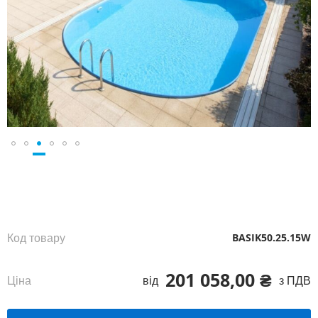
Перейти
до
початку
галереї
зображень
Код товару
BASIK50.25.15W
201 058,00 ₴
Ціна
від
з ПДВ