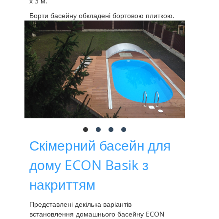
х 3 м.
Борти басейну обкладені бортовою плиткою.
Скімерний басейн для
дому ECON Basik з
накриттям
Представлені декілька варіантів
встановлення домашнього басейну ECON