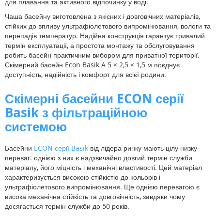
для плавання та активного відпочинку у воді.
Чаша басейну виготовлена з якісних і довговічних матеріалів,
стійких до впливу ультрафіолетового випромінювання, вологи та
перепадів температур. Надійна конструкція гарантує тривалий
термін експлуатації, а простота монтажу та обслуговування
робить басейн практичним вибором для приватної території.
Скімерний басейн Econ Basik A 5 × 2,5 × 1,5 м поєднує
доступність, надійність і комфорт для всієї родини.
Скімерні басейни ECON серії
Basik з фільтраційною
системою
Басейни
ECON серії Basik
від лідера ринку мають цілу низку
переваг: однією з них є надзвичайно довгий термін служби
матеріалу, його міцність і механічні властивості. Цей матеріал
характеризується високою стійкістю до кольорів і
ультрафіолетового випромінювання. Ще однією перевагою є
висока механічна стійкість та довговічність, завдяки чому
досягається термін служби до 50 років.