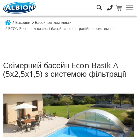
Пошук
Басейни
Басейнові комплекти
Home
ECON Pools - пластикові басейни з фільтраційною системою
Скімерний басейн Econ Basik A
(5х2,5х1,5) з системою фільтрації
Перейти
до
кінця
галереї
зображень