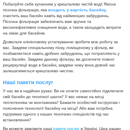
Побалуйте себе купанням у кришталево чистій воді! Якісна
пісочна фільтрація, яка
входить у вартість басейну
,
очистить ваш басейн навіть від найменших забруднень.
Пісочна фільтрація забезпечить вам зручне та
високоефективне очищення води, а також заощадить витрати
на хімію для басейнів.
Дозвольте клінінговому устаткуванню зробити всю роботу за
вас. Завдяки спеціальному піску, поміщеному у фільтр, ви
позбавляєтеся навіть дрібних забруднень, що потрапляють у
ваш басейн. Завдяки даному фільтру, ви досягнете повної
рециркуляції води в басейні, завдяки чому вона довгий час
залишатиметься кришталево чистою.
Наші пакети послуг
У нас ви в надійних руках: Ви не хочете самостійно підключати
свій басейн до технічної шахти? У вас немає на місці
теплотехніка чи монтажника? Бажаєте особистий інструктаж і
пояснення технології басейну на місці? Або вам потрібна
підтримка одного з наших технічних спеціалістів під час
встановлення?
Ви можете замовити наші
пакети послуг
в Україні. Ціна наших