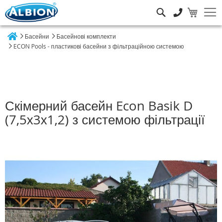
Пошук
Басейни
Басейнові комплекти
Home
ECON Pools - пластикові басейни з фільтраційною системою
Скімерний басейн Econ Basik D
(7,5х3х1,2) з системою фільтрації
Перейти
до
кінця
галереї
зображень