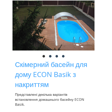
Скімерний басейн для
дому ECON Basik з
накриттям
Представлені декілька варіантів
встановлення домашнього басейну ECON
Basik.