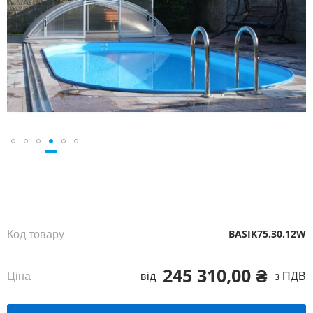
Перейти
до
початку
галереї
зображень
Код товару
BASIK75.30.12W
245 310,00 ₴
Ціна
від
з ПДВ