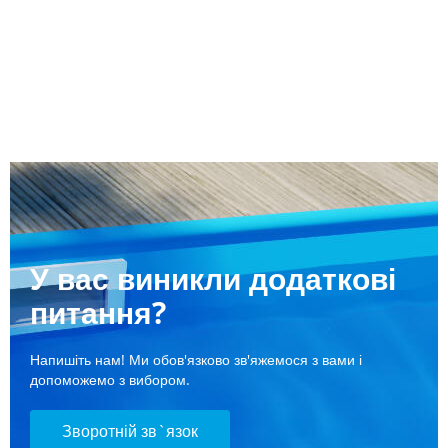
У вас виникли додаткові
питання?
Напишіть нам! Ми обов'язково зв'яжемося з вами і
допоможемо з вибором.
Зворотній зв`язок