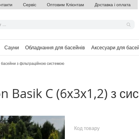
нтакти
Сервіс
Оптовим Клієнтам
Доставка і оплата
Сауни
Обладнання для басейнів
Аксесуари для басе
і басейни з фільтраційною системою
 Basik C (6х3х1,2) з си
Код товару