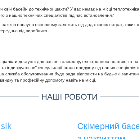
ти свій басейн до технічної шахти? У вас немає на місці теплотехні
го з наших технічних спеціалістів під час встановлення?
х пакетів послуг в основному залежить від додаткових витрат, таких
середньо від виробника.
спеціалісти доступні для вас по телефону, електронною поштою та н
та індивідуальної консультації щодо продукту від наших спеціаліст
наша служба обслуговування буде рада відповісти на будь-які запит
швидку та професійну допомогу навіть на місці.
НАШІ РОБОТИ
sik
Скімерний бас
з накриттям