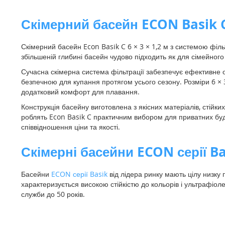
галереї
зображень
Скімерний басейн ECON Basik C
Скімерний басейн Econ Basik C 6 × 3 × 1,2 м з системою філ
збільшеній глибині басейн чудово підходить як для сімейного 
Сучасна скімерна система фільтрації забезпечує ефективне о
безпечною для купання протягом усього сезону. Розміри 6 × 
додатковий комфорт для плавання.
Конструкція басейну виготовлена з якісних матеріалів, стійк
роблять Econ Basik C практичним вибором для приватних будин
співвідношення ціни та якості.
Скімерні басейни ECON серії B
Басейни
ECON серії Basik
від лідера ринку мають цілу низку 
характеризується високою стійкістю до кольорів і ультрафіол
служби до 50 років.