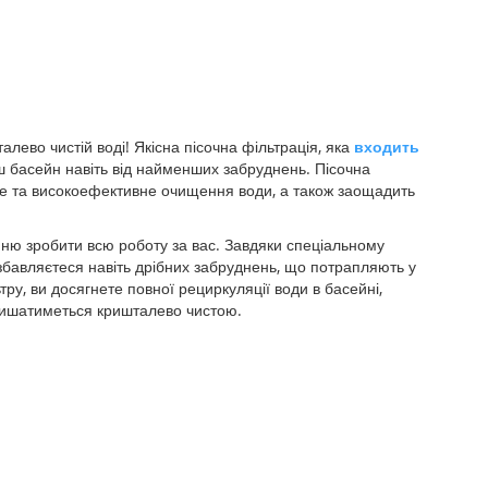
лево чистій воді! Якісна пісочна фільтрація, яка
входить
аш басейн навіть від найменших забруднень. Пісочна
не та високоефективне очищення води, а також заощадить
нню зробити всю роботу за вас. Завдяки спеціальному
озбавляєтеся навіть дрібних забруднень, що потрапляють у
ру, ви досягнете повної рециркуляції води в басейні,
лишатиметься кришталево чистою.