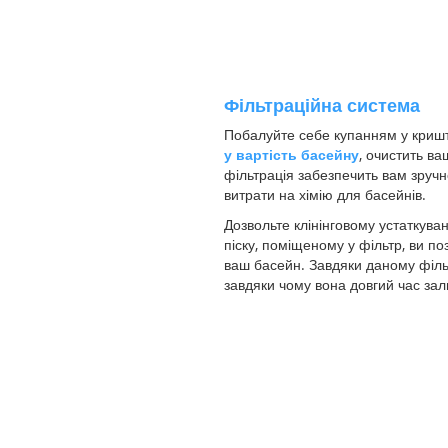
Фільтраційна система
Побалуйте себе купанням у кришта
у вартість басейну
, очистить в
фільтрація забезпечить вам зруч
витрати на хімію для басейнів.
Дозвольте клінінговому устаткува
піску, поміщеному у фільтр, ви п
ваш басейн. Завдяки даному фільт
завдяки чому вона довгий час за