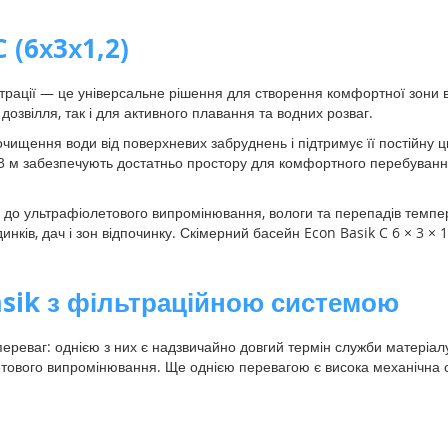
 (6х3х1,2)
ьтрації — це універсальне рішення для створення комфортної зони в
дозвілля, так і для активного плавання та водних розваг.
чищення води від поверхневих забруднень і підтримує її постійну ц
3 м забезпечують достатньо простору для комфортного перебування 
их до ультрафіолетового випромінювання, вологи та перепадів темпера
ків, дач і зон відпочинку. Скімерний басейн Econ Basik C 6 × 3 × 1
asik з фільтраційною системою
переваг: однією з них є надзвичайно довгий термін служби матеріалу,
етового випромінювання. Ще однією перевагою є висока механічна сті