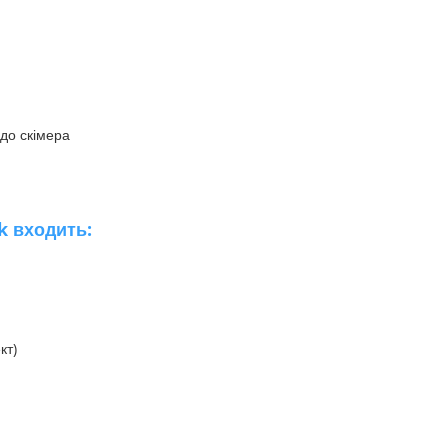
до скімера
k входить:
кт)