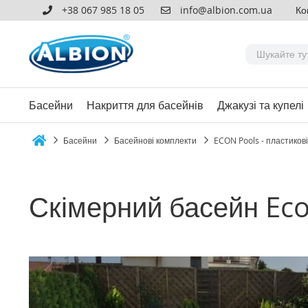
+38 067 985 18 05
info@albion.com.ua
Ко
Басейни
Накриття для басейнів
Джакузі та купелі
Басейни
Басейнові комплекти
ECON Pools - пластиков
Home
Скімерний басейн Econ
Перейти
до
кінця
галереї