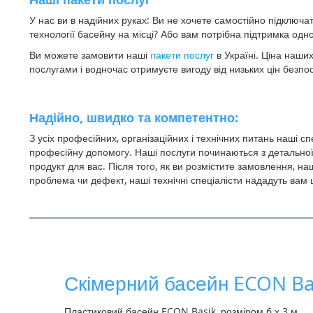
У нас ви в надійних руках: Ви не хочете самостійно підключа
технології басейну на місці? Або вам потрібна підтримка одно
Ви можете замовити наші
пакети послуг
в Україні. Ціна наши
послугами і водночас отримуєте вигоду від низьких цін безпо
Надійно, швидко та компетентно:
З усіх професійних, організаційних і технічних питань наші 
професійну допомогу. Наші послуги починаються з детальної 
продукт для вас. Після того, як ви розмістите замовлення, 
проблема чи дефект, наші технічні спеціалісти нададуть вам 
Скімерний басейн ECON Ba
Пластиковий басейн ECON Basik, розміром 6 х 3 м.