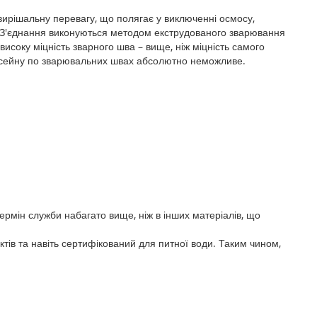
вирішальну перевагу, що полягає у виключенні осмосу,
. З'єднання виконуються методом екструдованого зварювання
високу міцність зварного шва – вище, ніж міцність самого
сейну по зварювальних швах абсолютно неможливе.
ермін служби набагато вище, ніж в інших матеріалів, що
тів та навіть сертифікований для питної води. Таким чином,