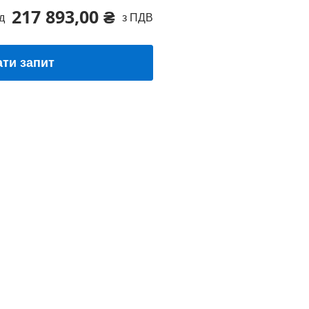
217 893,00 ₴
д
з ПДВ
ати запит