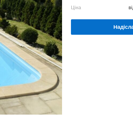
Ціна
ві
Надісл