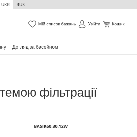
UKR
RUS
Мій список бажань
Увійти
Кошик
йну
Догляд за басейном
стемою фільтрації
BASIK60.30.12W