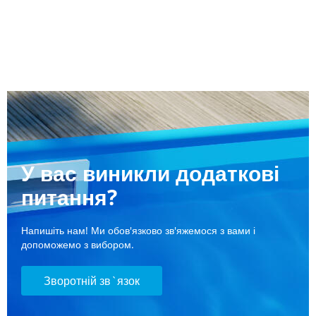
У вас виникли додаткові
питання?
Напишіть нам! Ми обов'язково зв'яжемося з вами і
допоможемо з вибором.
Зворотній зв`язок