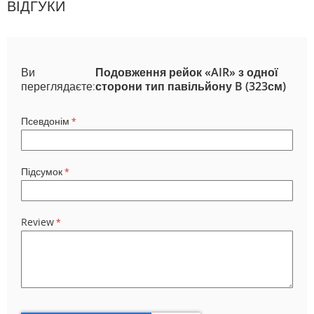
ВІДГУКИ
Ви
Подовження рейок «AIR» з одної
переглядаєте:
сторони тип павільйону B (323см)
Псевдонім
Підсумок
Review