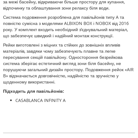
за межі басейну, відкриваючи більше простору для купання,
відпочинку та облаштування зони релаксу біля води.
Система подовження розроблена для павільйонів типу A та
повністю сумісна з моделями ALBIXON BOX і NOBOX від 2016
року. У комплект входить необхідний з’єднувальний матеріал,
що забезпечує швидкий і надійний монтаж конструкції.
Рейки виготовлені з міцних та стійких до зовнішніх впливів
матеріалів, завдяки чому забезпечують плавне та легке
пересування секцій павільйону. Одностороння безрейкова
система зберігає естетичний вигляд зони біля басейну, не
порушуючи загальний дизайн простору. Подовження рейок «AIR
B» відзначається довговічністю, надійністю та зручністю у
щоденному використанні.
Підходить для павільйонів:
CASABLANCA INFINITY A