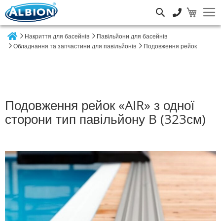
Пошук
Накриття для басейнів
Павільйони для басейнів
Home
Обладнання та запчастини для павільйонів
Подовження рейок
Подовження рейок «AIR» з одної
сторони тип павільйону B (323см)
Перейти
до
кінця
галереї
зображень