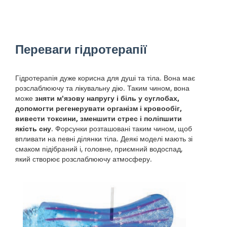
Переваги гідротерапії
Гідротерапія дуже корисна для душі та тіла. Вона має
розслаблюючу та лікувальну дію. Таким чином, вона
може
зняти м'язову напругу і біль у суглобах,
допомогти регенерувати організм і кровообіг,
вивести токсини, зменшити стрес і поліпшити
якість сну
. Форсунки розташовані таким чином, щоб
впливати на певні ділянки тіла. Деякі моделі мають зі
смаком підібраний і, головне, приємний водоспад,
який створює розслаблюючу атмосферу.