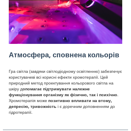
Атмосфера, сповнена кольорів
Гра світла (завдяки світлодіодному освітленню) забезпечує
користувачеві всі корисні ефекти хромотерапії. Цей
природний метод проектування кольорового світла на
шкіру д
опомагає підтримувати належне
функціонування організму як фізично, так і психічно
.
Хромотерапія може
позитивно впливати на втому,
депресію, тривожність
і є доречним доповненням до
гідротерапії.