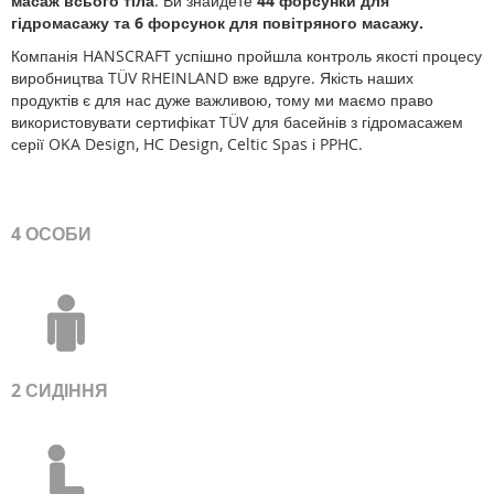
масаж всього тіла
. Ви знайдете
44 форсунки для
гідромасажу та 6 форсунок для повітряного масажу.
Компанія HANSCRAFT успішно пройшла контроль якості процесу
виробництва TÜV RHEINLAND вже вдруге. Якість наших
продуктів є для нас дуже важливою, тому ми маємо право
використовувати сертифікат TÜV для басейнів з гідромасажем
серії OKA Design, HC Design, Celtic Spas і PPHC.
4 ОСОБИ
2
СИДІННЯ