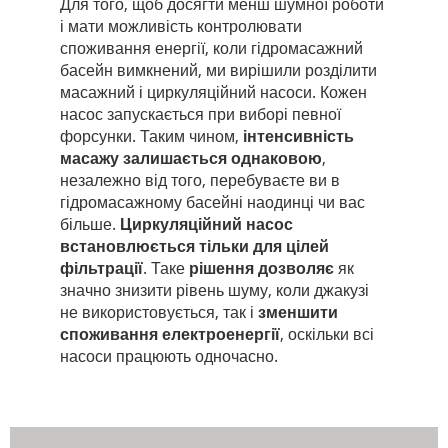
Для того, щоб досягти менш шумної роботи
і мати можливість контролювати
споживання енергії, коли гідромасажний
басейн вимкнений, ми вирішили розділити
масажний і циркуляційний насоси. Кожен
насос запускається при виборі певної
форсунки. Таким чином,
інтенсивність
масажу залишається однаковою
,
незалежно від того, перебуваєте ви в
гідромасажному басейні наодинці чи вас
більше.
Циркуляційний насос
встановлюється тільки для цілей
фільтрації
. Таке
рішення дозволяє
як
значно знизити рівень шуму, коли джакузі
не використовується, так і
зменшити
споживання електроенергії
, оскільки всі
насоси працюють одночасно.