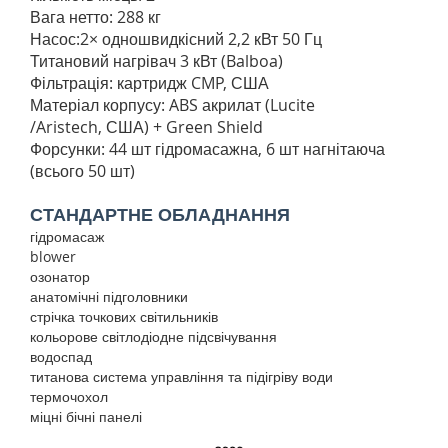
Вага нетто: 288 кг
Насос:2× одношвидкісний 2,2 кВт 50 Гц
Титановий нагрівач 3 кВт (Balboa)
Фільтрація: картридж CMP, США
Матеріал корпусу: ABS акрилат (Lucite
/Aristech, США) + Green Shield
Форсунки: 44 шт гідромасажна, 6 шт нагнітаюча
(всього 50 шт)
СТАНДАРТНЕ ОБЛАДНАННЯ
гідромасаж
blower
озонатор
анатомічні підголовники
стрічка точкових світильників
кольорове світлодіодне підсвічування
водоспад
титанова система управління та підігріву води
термочохол
міцні бічні панелі