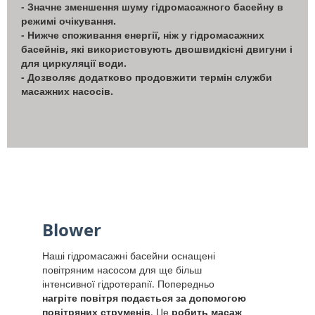
- Значне зменшення шуму гідромасажного басейну в
режимі очікування.
- Нижче споживання енергії, ніж у гідромасажних
басейнів, які використовують двошвидкісні двигуни і
для циркуляції води.
- Дозволяє додатково продовжити термін служби
масажних насосів.
Blower
Наші гідромасажні басейни оснащені
повітряним насосом для ще більш
інтенсивної гідротерапії. Попередньо
нагріте повітря подається за допомогою
повітряних струменів
. Це
робить масаж