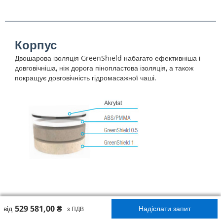
Корпус
Двошарова ізоляція GreenShield набагато ефективніша і
довговічніша, ніж дорога пінопластова ізоляція, а також
покращує довговічність гідромасажної чаші.
529 581,00 ₴
від
Надіслати запит
з ПДВ