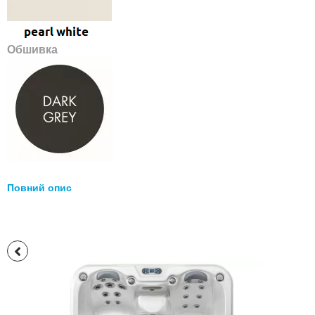
Обшивка
Повний опис
Перейти
до
кінця
галереї
зображень