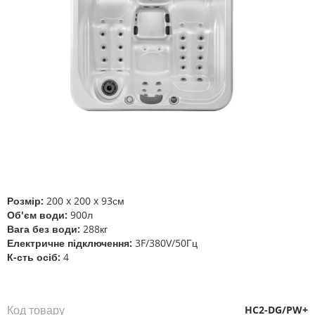
Перейти
до
початку
галереї
Розмір:
200 x 200 x 93см
зображень
Об'єм води:
900л
Вага без води:
288кг
Електричне підключення:
3F/380V/50Гц
К-сть осіб:
4
Код товару
HC2-DG/PW+