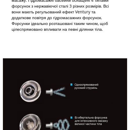
масажу. Гідромасажні басейни оснащені 4 типами
форсунок з нержавіючої сталі 3 різних розмірів. Всі
вони мають регульований ефект Ventury та
додаткове повітря до гідромасажних форсунок.
Форсунки ідеально розташовані таким чином, щоб
цілеспрямовано впливати на певні ділянки тіла.