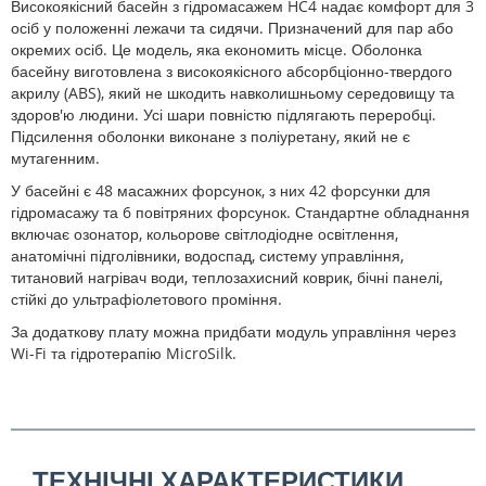
Високоякісний басейн з гідромасажем HC4 надає комфорт для 3
осіб у положенні лежачи та сидячи. Призначений для пар або
окремих осіб. Це модель, яка економить місце. Оболонка
басейну виготовлена з високоякісного абсорбціонно-твердого
акрилу (ABS), який не шкодить навколишньому середовищу та
здоров'ю людини. Усі шари повністю підлягають переробці.
Підсилення оболонки виконане з поліуретану, який не є
мутагенним.
У басейні є 48 масажних форсунок, з них 42 форсунки для
гідромасажу та 6 повітряних форсунок. Стандартне обладнання
включає озонатор, кольорове світлодіодне освітлення,
анатомічні підголівники, водоспад, систему управління,
титановий нагрівач води, теплозахисний коврик, бічні панелі,
стійкі до ультрафіолетового проміння.
За додаткову плату можна придбати модуль управління через
Wi-Fi та гідротерапію MicroSilk.
ТЕХНІЧНІ ХАРАКТЕРИСТИКИ