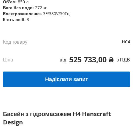
Об'єм:
850 л
Вага без води:
272 кг
Електроживлення:
3F/380V/50Гц
К-сть осіб:
3
Код товару
HC4
525 733,00 ₴
Ціна
від
з ПДВ
Надіслати запит
Басейн з гідромасажем H4 Hanscraft
Design