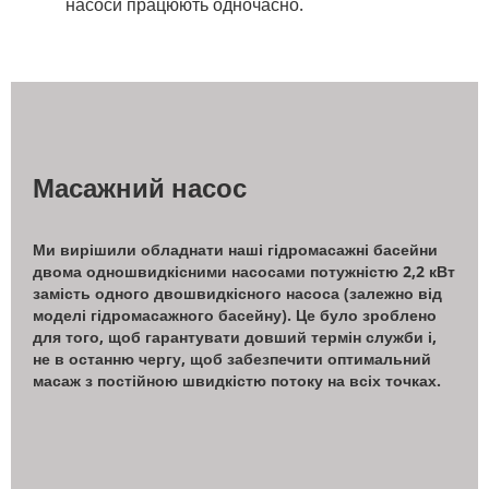
насоси працюють одночасно.
Масажний насос
Ми вирішили обладнати наші гідромасажні басейни
двома одношвидкісними насосами потужністю 2,2 кВт
замість одного двошвидкісного насоса (залежно від
моделі гідромасажного басейну). Це було зроблено
для того, щоб гарантувати довший термін служби і,
не в останню чергу, щоб забезпечити оптимальний
масаж з постійною швидкістю потоку на всіх точках.