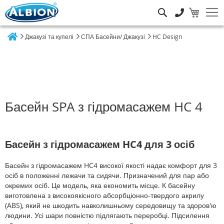
Пошук
Джакузі та купелі
СПА Басейни/ Джакузі
HC Design
Home
Басейн SPA з гідромасажем HC 4
Басейн з гідромасажем HC4 для 3 осіб
Басейн з гідромасажем HC4 високої якості надає комфорт для 3
осіб в положенні лежачи та сидячи. Призначений для пар або
окремих осіб. Це модель, яка економить місце. К басейну
виготовлена з високоякісного абсорбціонно-твердого акрилу
(ABS), який не шкодить навколишньому середовищу та здоров'ю
людини. Усі шари повністю підлягають переробці. Підсилення