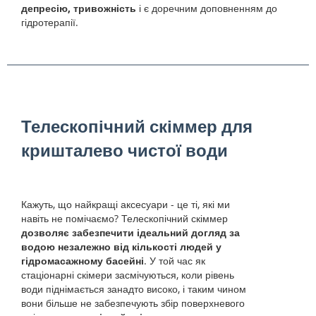
депресію, тривожність
і є доречним доповненням до
гідротерапії.
Телескопічний скіммер для
кришталево чистої води
Кажуть, що найкращі аксесуари - це ті, які ми
навіть не помічаємо? Телескопічний скіммер
дозволяє забезпечити ідеальний догляд за
водою незалежно від кількості людей у
гідромасажному басейні
. У той час як
стаціонарні скімери засмічуються, коли рівень
води піднімається занадто високо, і таким чином
вони більше не забезпечують збір поверхневого