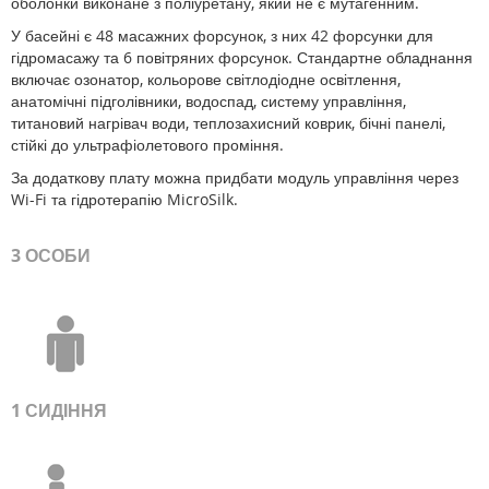
оболонки виконане з поліуретану, який не є мутагенним.
У басейні є 48 масажних форсунок, з них 42 форсунки для
гідромасажу та 6 повітряних форсунок. Стандартне обладнання
включає озонатор, кольорове світлодіодне освітлення,
анатомічні підголівники, водоспад, систему управління,
титановий нагрівач води, теплозахисний коврик, бічні панелі,
стійкі до ультрафіолетового проміння.
За додаткову плату можна придбати модуль управління через
Wi-Fi та гідротерапію MicroSilk.
3 ОСОБИ
1 СИДІННЯ