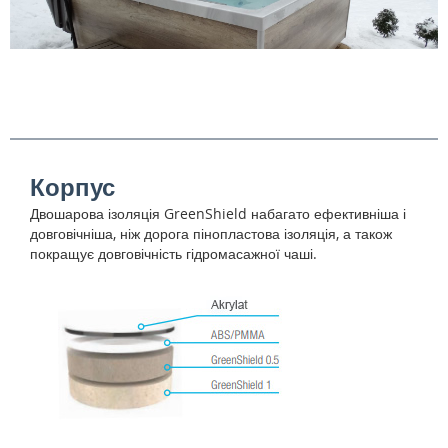
Корпус
Двошарова ізоляція GreenShield набагато ефективніша і
довговічніша, ніж дорога пінопластова ізоляція, а також
покращує довговічність гідромасажної чаші.