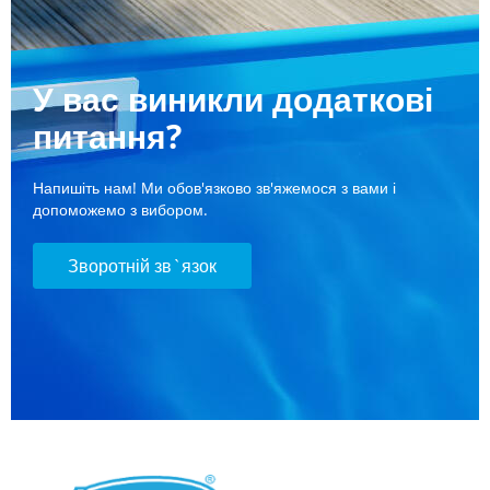
У вас виникли додаткові
питання?
Напишіть нам! Ми обов'язково зв'яжемося з вами і
допоможемо з вибором.
Зворотній зв`язок