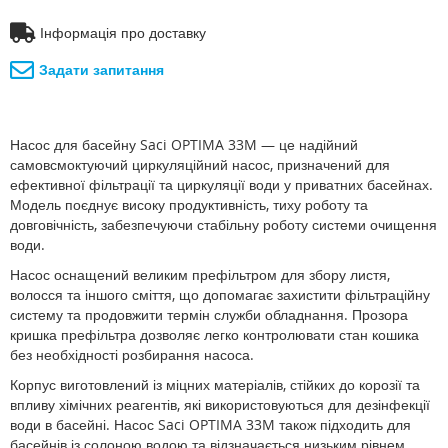
Інформація про доставку
Задати запитання
Насос для басейну Saci OPTIMA 33M — це надійний
самовсмоктуючий циркуляційний насос, призначений для
ефективної фільтрації та циркуляції води у приватних басейнах.
Модель поєднує високу продуктивність, тиху роботу та
довговічність, забезпечуючи стабільну роботу системи очищення
води.
Насос оснащений великим префільтром для збору листя,
волосся та іншого сміття, що допомагає захистити фільтраційну
систему та продовжити термін служби обладнання. Прозора
кришка префільтра дозволяє легко контролювати стан кошика
без необхідності розбирання насоса.
Корпус виготовлений із міцних матеріалів, стійких до корозії та
впливу хімічних реагентів, які використовуються для дезінфекції
води в басейні. Насос Saci OPTIMA 33M також підходить для
басейнів із солоною водою та відзначається низьким рівнем