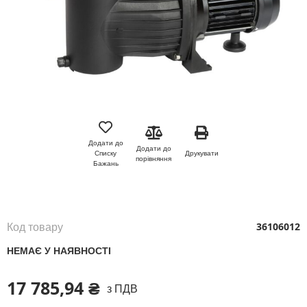
Перейти
до
початку
Додати до
Додати до
галереї
Друкувати
Списку
порівняння
зображень
Бажань
Код товару
36106012
НЕМАЄ У НАЯВНОСТІ
17 785,94 ₴
з ПДВ