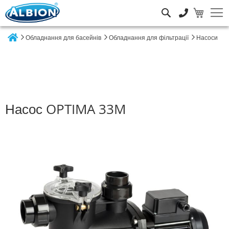
Пошук
Обладнання для басейнів
Обладнання для фільтрації
Насоси
Home
Насос OPTIMA 33M
Перейти
до
кінця
галереї
зображень