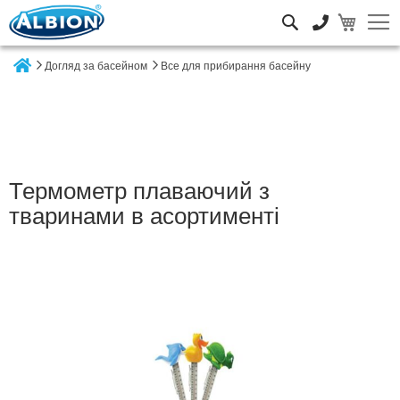
Пошук
Догляд за басейном
Все для прибирання басейну
Home
Термометр плаваючий з
тваринами в асортименті
Перейти
до
кінця
галереї
зображень