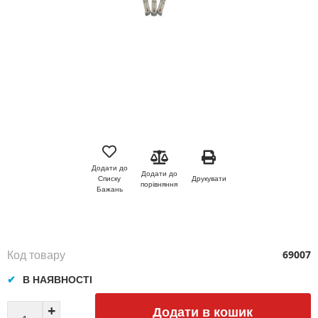
Перейти
до
початку
Додати до
Додати до
галереї
Друкувати
Списку
порівняння
зображень
Бажань
Код товару
69007
В НАЯВНОСТІ
Додати в кошик