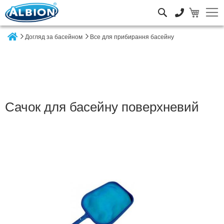
Пошук
Догляд за басейном
Все для прибирання басейну
Home
Сачок для басейну поверхневий
Перейти
до
кінця
галереї
зображень