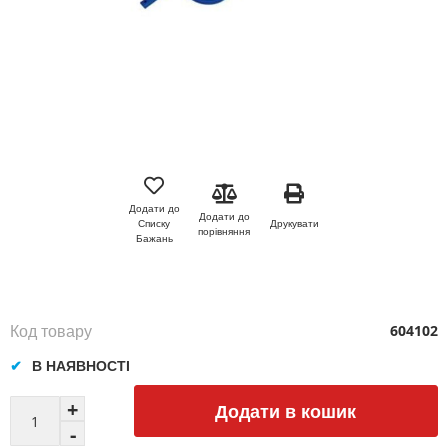
Перейти
до
початку
Додати до
Додати до
галереї
Друкувати
Списку
порівняння
зображень
Бажань
Код товару
604102
В НАЯВНОСТІ
Додати в кошик