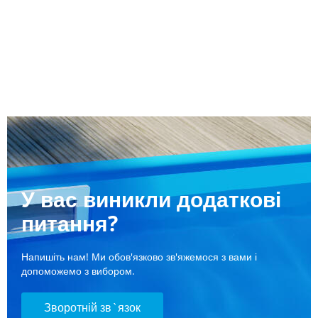
У вас виникли додаткові
питання?
Напишіть нам! Ми обов'язково зв'яжемося з вами і
допоможемо з вибором.
Зворотній зв`язок