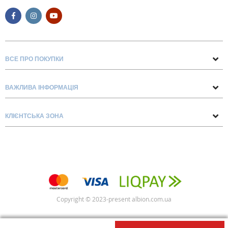
ВСЕ ПРО ПОКУПКИ
Поради та рекомендації
ВАЖЛИВА ІНФОРМАЦІЯ
Про нас
Умови обміну та повернення
Контакти
КЛІЄНТСЬКА ЗОНА
Доставка та оплата
Блог
Обліковий запис
Договір Оферти
Замовлення
Список бажань
Copyright © 2023-present albion.com.ua