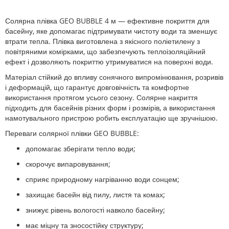
Солярна плівка GEO BUBBLE 4 м — ефективне покриття для
басейну, яке допомагає підтримувати чистоту води та зменшує
втрати тепла. Плівка виготовлена з якісного поліетилену з
повітряними комірками, що забезпечують теплоізоляційний
ефект і дозволяють покриттю утримуватися на поверхні води.
Матеріал стійкий до впливу сонячного випромінювання, розривів
і деформацій, що гарантує довговічність та комфортне
використання протягом усього сезону. Солярне накриття
підходить для басейнів різних форм і розмірів, а використання
намотувального пристрою робить експлуатацію ще зручнішою.
Переваги солярної плівки GEO BUBBLE:
допомагає зберігати тепло води;
скорочує випаровування;
сприяє природному нагріванню води сонцем;
захищає басейн від пилу, листя та комах;
знижує рівень вологості навколо басейну;
має міцну та зносостійку структуру;