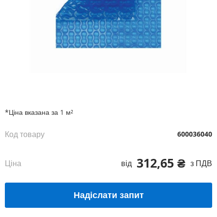
Перейти
до
початку
галереї
*Ціна вказана за 1 м²
зображень
Код товару
600036040
312,65 ₴
Ціна
від
з ПДВ
Надіслати запит