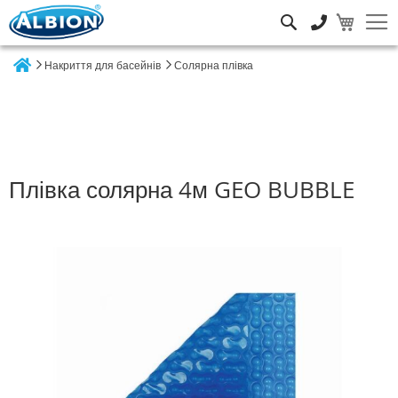
Пошук
Накриття для басейнів
Солярна плівка
Home
Плівка солярна 4м GEO BUBBLE
Перейти
до
кінця
галереї
зображень