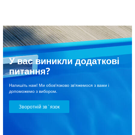
У вас виникли додаткові
питання?
Напишіть нам! Ми обов'язково зв'яжемося з вами і
допоможемо з вибором.
Зворотній зв`язок