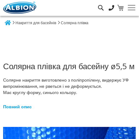
Пошук
Накриття для басейнів
Солярна плівка
Home
Солярна плівка для басейну ø5,5 м
Солярне накриття виготовлено з поліпропілену, видержує УФ
випромінювання, не рветься і не деформується.
Має круглу форму, синього кольору.
Повний опис
Перейти
до