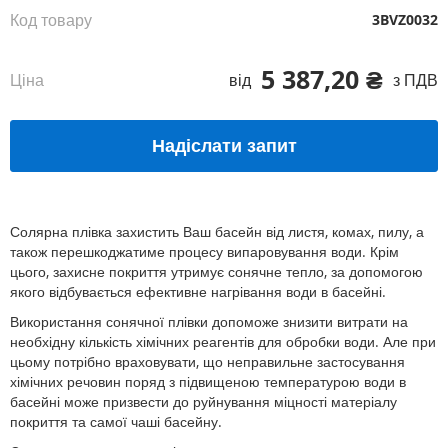
Код товару
3BVZ0032
5 387,20 ₴
Ціна
від
з ПДВ
Надіслати запит
Солярна плівка захистить Ваш басейн від листя, комах, пилу, а
також перешкоджатиме процесу випаровування води. Крім
цього, захисне покриття утримує сонячне тепло, за допомогою
якого відбувається ефективне нагрівання води в басейні.
Використання сонячної плівки допоможе знизити витрати на
необхідну кількість хімічних реагентів для обробки води. Але при
цьому потрібно враховувати, що неправильне застосування
хімічних речовин поряд з підвищеною температурою води в
басейні може призвести до руйнування міцності матеріалу
покриття та самої чаші басейну.