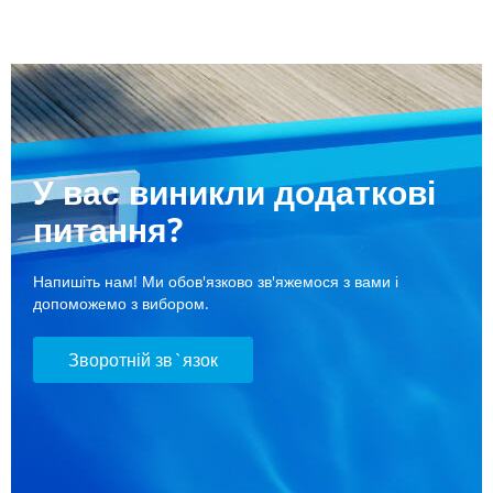
У вас виникли додаткові
питання?
Напишіть нам! Ми обов'язково зв'яжемося з вами і
допоможемо з вибором.
Зворотній зв`язок