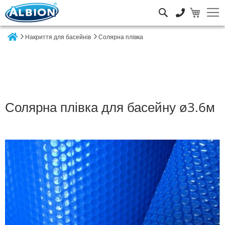
Пошук
Накриття для басейнів
Солярна плівка
Home
Солярна плівка для басейну ø3.6м
Перейти
до
кінця
галереї
зображень