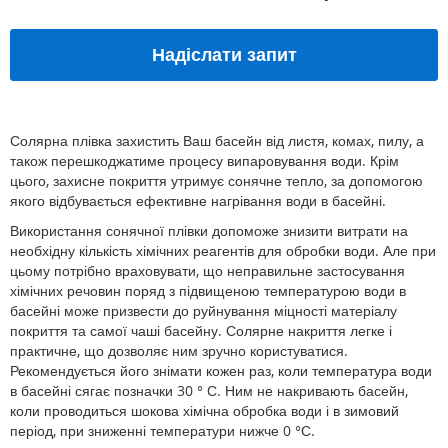
Надіслати запит
Солярна плівка захистить Ваш басейн від листя, комах, пилу, а
також перешкоджатиме процесу випаровування води. Крім
цього, захисне покриття утримує сонячне тепло, за допомогою
якого відбувається ефективне нагрівання води в басейні.
Використання сонячної плівки допоможе знизити витрати на
необхідну кількість хімічних реагентів для обробки води. Але при
цьому потрібно враховувати, що неправильне застосування
хімічних речовин поряд з підвищеною температурою води в
басейні може призвести до руйнування міцності матеріалу
покриття та самої чаші басейну. Солярне накриття легке і
практичне, що дозволяє ним зручно користуватися.
Рекомендується його знімати кожен раз, коли температура води
в басейні сягає позначки 30 ° С. Ним не накривають басейн,
коли проводиться шокова хімічна обробка води і в зимовий
період, при зниженні температури нижче 0 °С.