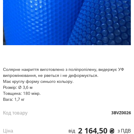
Перейти
до
початку
галереї
Солярне накриття виготовлено з поліпропілену, видержує УФ
зображень
випромінювання, не рветься і не деформується.
Має круглу форму синього кольору.
Розмір: Ø 3,6 м
Товщина: 180 мікр.
Вага: 1,7 кг
Код товару
3BVZ0026
2 164,50 ₴
Ціна
від
з ПДВ