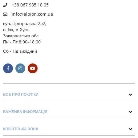
+38 067 985 18 05
info@albion.com.ua
вул. Центральна 252,
с. Іза, м.Хуст,
Закарпатська обл
Пн - Пт 8:00–18:00
Сб - Нд вихідний
ВСЕ ПРО ПОКУПКИ
Поради та рекомендації
ВАЖЛИВА ІНФОРМАЦІЯ
Про нас
Умови обміну та повернення
Контакти
КЛІЄНТСЬКА ЗОНА
Доставка та оплата
Блог