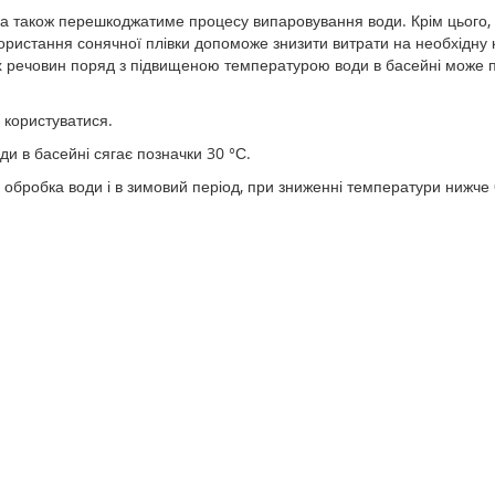
, а також перешкоджатиме процесу випаровування води. Крім цього,
ористання сонячної плівки допоможе знизити витрати на необхідну к
х речовин поряд з підвищеною температурою води в басейні може п
 користуватися.
и в басейні сягає позначки 30 °С.
обробка води і в зимовий період, при зниженні температури нижче 