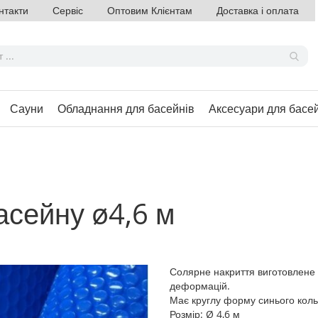
нтакти
Сервіс
Оптовим Клієнтам
Доставка і оплата
Сауни
Обладнання для басейнів
Аксесуари для басе
асейну ø4,6 м
Солярне накриття виготовлене з
деформацій.
Має круглу форму синього коль
Розмір: Ø 4,6 м