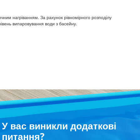
нячним нагріванням. За рахунок рівномірного розподілу
рівень випаровування води з басейну.
У вас виникли додаткові
питання?