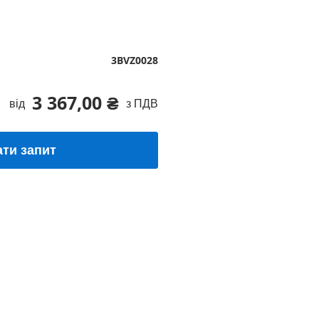
3BVZ0028
3 367,00 ₴
від
з ПДВ
ати запит