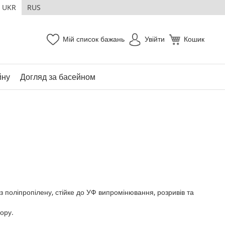
UKR
RUS
Мій список бажань
Увійти
Кошик
йну
Догляд за басейном
 поліпропілену, стійке до УФ випромінювання, розривів та
ору.