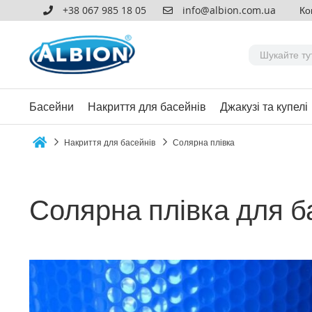
+38 067 985 18 05
info@albion.com.ua
Ко
Басейни
Накриття для басейнів
Джакузі та купелі
Накриття для басейнів
Солярна плівка
Home
Солярна плівка для б
Перейти
до
кінця
галереї