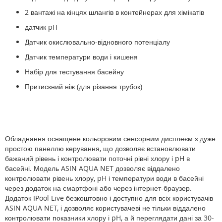
2 вантажі на кінцях шлангів в контейнерах для хімікатів
датчик pH
Датчик окислювально-відновного потенціалу
Датчик температури води і кишеня
Набір для тестування басейну
Притискний ніж (для різання трубок)
Обладнання оснащене кольоровим сенсорним дисплеєм з дуже
простою панеллю керування, що дозволяє встановлювати
бажаний рівень і контролювати поточні рівні хлору і pH в
басейні. Модель ASIN AQUA NET дозволяє віддалено
контролювати рівень хлору, pH і температури води в басейні
через додаток на смартфоні або через інтернет-браузер.
Додаток IPool Live безкоштовно і доступно для всіх користувачів
ASIN AQUA NET, і дозволяє користувачеві не тільки віддалено
контролювати показники хлору і pH, а й переглядати дані за 30-