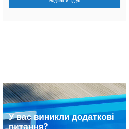
Надіслати відгук
У вас виникли додаткові
питання?