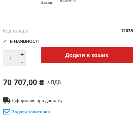
порівняння
зображень
Бажань
Код товару
12035
В НАЯВНОСТІ
Додати в кошик
70 707,00 ₴
з ПДВ
Інформація про доставку
Задати запитання