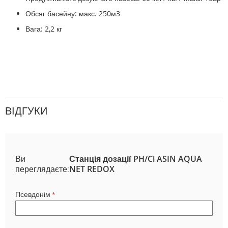
Обсяг басейну: макс. 250м3
Вага: 2,2 кг
ВІДГУКИ
Ви
Станція дозації PH/Cl ASIN AQUA
переглядаєте:
NET REDOX
Псевдонім