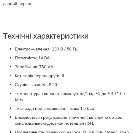
денний період.
Технічні характеристики
Електроживлення: 230 В / 50 Гц
Потужність: 14 ВА
Запобіжник: T80 мА
Категорія перенапруги: II
Ступінь захисту: IP 50
Температура і вологість експлуатації: від +5 до + 40 ° C /
60%
Тиск води при вимірюванні: макс 1,5 бар
Вимірюється і регульоване значення: вільний хлор або
окислювально-відновний потенціал і pH.
Продуктивність дозуючого насоса: 60 мл / хв. / Макс. 1бар