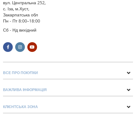
вул. Центральна 252,
с. Іза, м.Хуст,
Закарпатська обл
Пн - Пт 8:00–18:00
Сб - Нд вихідний
ВСЕ ПРО ПОКУПКИ
Поради та рекомендації
ВАЖЛИВА ІНФОРМАЦІЯ
Про нас
Умови обміну та повернення
Контакти
КЛІЄНТСЬКА ЗОНА
Доставка та оплата
Блог
Обліковий запис
Договір Оферти
Замовлення
Список бажань