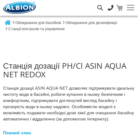
Пошук
Обладнання для басейнів
Обладнання для дезинфекції
Home
Станції контролю та управління
Станція дозації PH/Cl ASIN AQUA
NET REDOX
Станція дозації ASIN AQUA NET дозволяє підтримувати ідеальну
чистоту води в басейні, робити купання в ньому безпечним і
комфортним, підтримувати доглянутий вигляд басейну і
прозорість води в ньому надовго. Особливістю моделі є
можливість подавати необхідні дози хімії для очищення басейну
автоматично і віддаленно (за допомогою Інтернету).
Повний опис