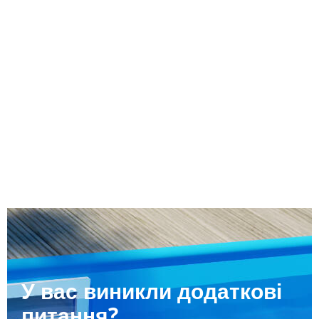
У вас виникли додаткові
питання?