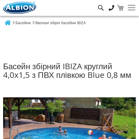
Пошук
Басейни
Вкопані збірні басейни IBIZA
Home
Басейн збірний IBIZA круглий
4,0x1,5 з ПВХ плівкою Blue 0,8 мм
Перейти
до
кінця
галереї
зображень