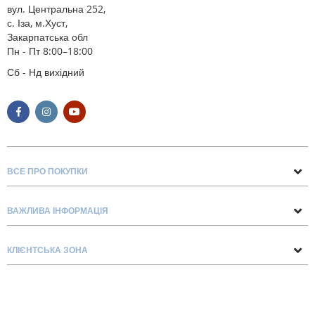
вул. Центральна 252,
с. Іза, м.Хуст,
Закарпатська обл
Пн - Пт 8:00–18:00
Сб - Нд вихідний
ВСЕ ПРО ПОКУПКИ
Поради та рекомендації
ВАЖЛИВА ІНФОРМАЦІЯ
Про нас
Умови обміну та повернення
Контакти
КЛІЄНТСЬКА ЗОНА
Доставка та оплата
Блог
Обліковий запис
Договір Оферти
Замовлення
Список бажань