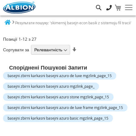
Пошук
Результати пошуку: 'skimernij basejn econ basik z sistemoju fil tracii'
Home
Позиції
1
-
12
з
27
Сортувати
Сортувати за
у
порядку
Споріднені Пошукові Запити
збільшення
basejni zbirni karkasni basejni azuro de luxe mgzlink_page_15
basejni zbirni karkasni basejni azuro mgzlink_page_
basejni zbirni karkasni basejni azuro stone mgzlink_page_15
basejni zbirni karkasni basejni azuro de luxe frame mgzlink_page_15
basejni zbirni karkasni basejni azuro basic mgzlink_page_15