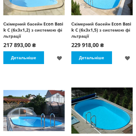
Скімерний басейн Econ Basi
Скімерний басейн Econ Basi
k C (6х3х1,2) з системою фі
k C (6х3х1,5) з системою фі
льтрації
льтрації
217 893,00 ₴
229 918,00 ₴
ДОДАТИ
Д
Детальніше
Детальніше
ДО
Д
СПИСКУ
С
БАЖАНЬ
Б