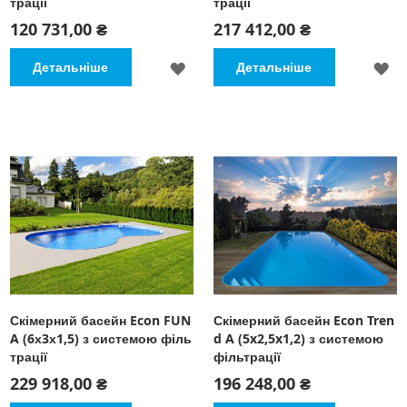
трації
трації
120 731,00 ₴
217 412,00 ₴
ДОДАТИ
Д
Детальніше
Детальніше
ДО
Д
СПИСКУ
С
БАЖАНЬ
Б
Скімерний басейн Econ FUN
Скімерний басейн Econ Tren
A (6х3х1,5) з системою філь
d A (5x2,5x1,2) з системою
трації
фільтрації
229 918,00 ₴
196 248,00 ₴