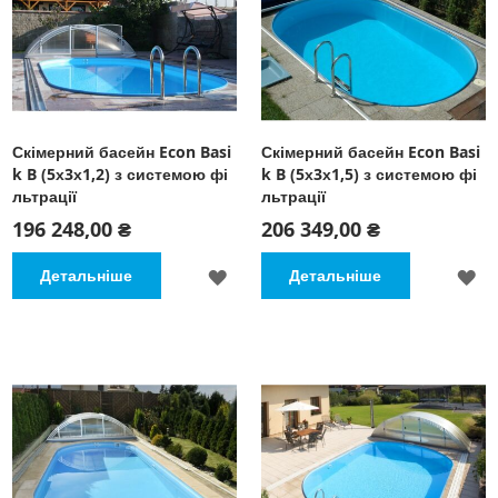
Скімерний басейн Econ Basi
Скімерний басейн Econ Basi
k B (5х3х1,2) з системою фі
k B (5х3х1,5) з системою фі
льтрації
льтрації
196 248,00 ₴
206 349,00 ₴
ДОДАТИ
Д
Детальніше
Детальніше
ДО
Д
СПИСКУ
С
БАЖАНЬ
Б