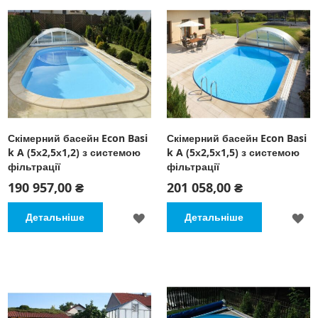
Скімерний басейн Econ Basi
Скімерний басейн Econ Basi
k A (5х2,5х1,2) з системою
k A (5х2,5х1,5) з системою
фільтрації
фільтрації
190 957,00 ₴
201 058,00 ₴
ДОДАТИ
Д
Детальніше
Детальніше
ДО
Д
СПИСКУ
С
БАЖАНЬ
Б