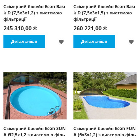
Скімерний басейн Econ Basi
Скімерний басейн Econ Basi
k D (7,5х3х1,2) з системою
k D (7,5х3х1,5) з системою
фільтрації
фільтрації
245 310,00 ₴
260 221,00 ₴
ДОДАТИ
Д
Детальніше
Детальніше
ДО
Д
СПИСКУ
С
БАЖАНЬ
Б
Скімерний басейн Econ SUN
Скімерний басейн Econ FUN
A Ø2,5х1,2 з системою філь
A (6х3х1,2) з системою філь