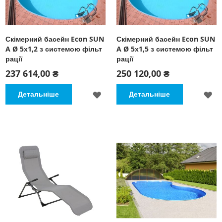
Скімерний басейн Econ SUN
Скімерний басейн Econ SUN
A Ø 5х1,2 з системою фільт
A Ø 5х1,5 з системою фільт
рації
рації
237 614,00 ₴
250 120,00 ₴
ДОДАТИ
Д
Детальніше
Детальніше
ДО
Д
СПИСКУ
С
БАЖАНЬ
Б