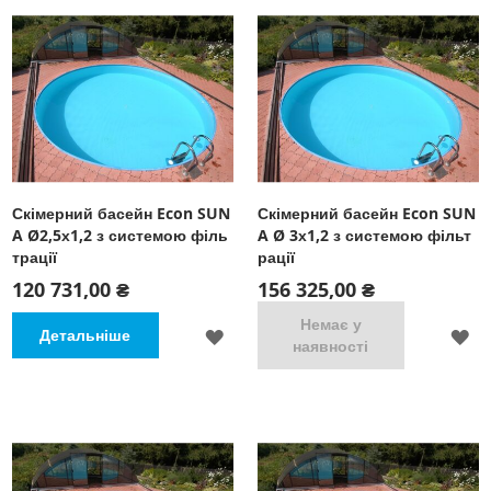
Скімерний басейн Econ SUN
Скімерний басейн Econ SUN
A Ø2,5х1,2 з системою філь
A Ø 3х1,2 з системою фільт
трації
рації
120 731,00 ₴
156 325,00 ₴
Немає у
ДОДАТИ
Д
Детальніше
наявності
ДО
Д
СПИСКУ
С
БАЖАНЬ
Б