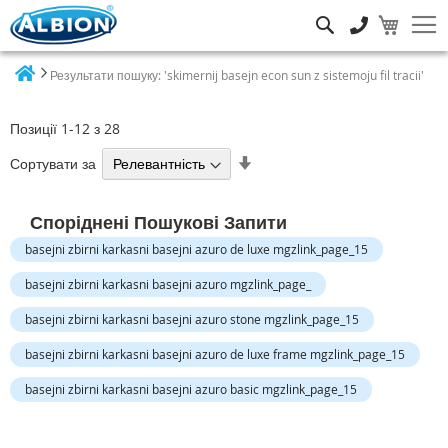
Пошук
Результати пошуку: 'skimernij basejn econ sun z sistemoju fil tracii'
Home
Позиції
1
-
12
з
28
Сортувати
Сортувати за
у
порядку
Споріднені Пошукові Запити
збільшення
basejni zbirni karkasni basejni azuro de luxe mgzlink_page_15
basejni zbirni karkasni basejni azuro mgzlink_page_
basejni zbirni karkasni basejni azuro stone mgzlink_page_15
basejni zbirni karkasni basejni azuro de luxe frame mgzlink_page_15
basejni zbirni karkasni basejni azuro basic mgzlink_page_15