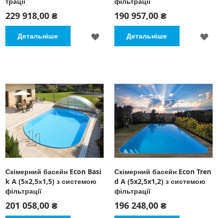
трації
фільтрації
229 918,00 ₴
190 957,00 ₴
ДОДАТИ
Д
Детальніше
Детальніше
ДО
Д
СПИСКУ
С
БАЖАНЬ
Б
Скімерний басейн Econ Basi
Скімерний басейн Econ Tren
k A (5х2,5х1,5) з системою
d A (5x2,5x1,2) з системою
фільтрації
фільтрації
201 058,00 ₴
196 248,00 ₴