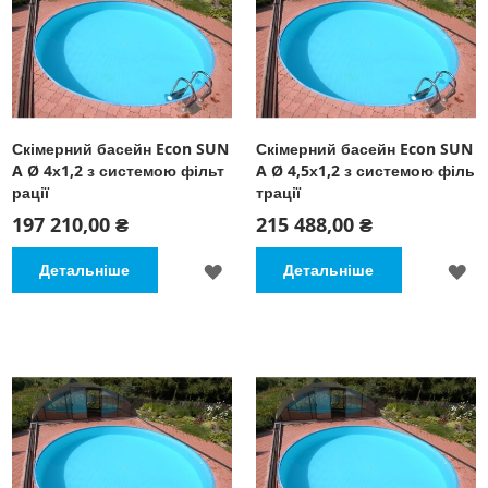
Скімерний басейн Econ SUN
Скімерний басейн Econ SUN
A Ø 4х1,2 з системою фільт
A Ø 4,5х1,2 з системою філь
рації
трації
197 210,00 ₴
215 488,00 ₴
ДОДАТИ
Д
Детальніше
Детальніше
ДО
Д
СПИСКУ
С
БАЖАНЬ
Б