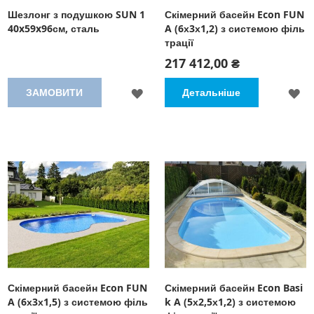
Шезлонг з подушкою SUN 1
Скімерний басейн Econ FUN
40x59x96см, сталь
A (6х3х1,2) з системою філь
трації
217 412,00 ₴
ДОДАТИ
Д
ЗАМОВИТИ
Детальніше
ДО
Д
СПИСКУ
С
БАЖАНЬ
Б
Скімерний басейн Econ FUN
Скімерний басейн Econ Basi
A (6х3х1,5) з системою філь
k A (5х2,5х1,2) з системою