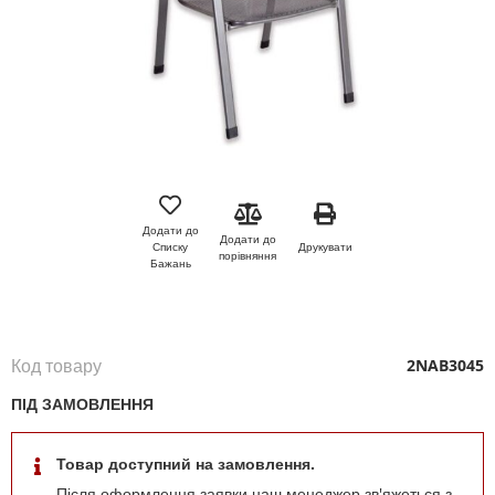
Перейти
до
початку
Додати до
Додати до
галереї
Друкувати
Списку
порівняння
зображень
Бажань
Код товару
2NAB3045
ПІД ЗАМОВЛЕННЯ
Товар доступний на замовлення.
Після оформлення заявки наш менеджер зв'яжеться з