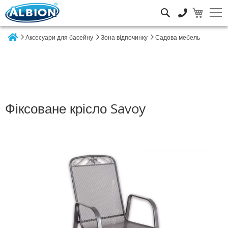
Пошук
Аксесуари для басейну
Зона відпочинку
Садова мебель
Home
Фіксоване крісло Savoy
Перейти
до
кінця
галереї
зображень