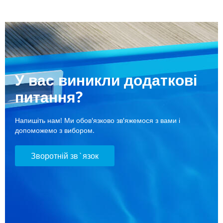
У вас виникли додаткові
питання?
Напишіть нам! Ми обов'язково зв'яжемося з вами і
допоможемо з вибором.
Зворотній зв`язок