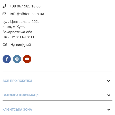
+38 067 985 18 05
info@albion.com.ua
вул. Центральна 252,
с. Іза, м.Хуст,
Закарпатська обл
Пн - Пт 8:00–18:00
Сб - Нд вихідний
ВСЕ ПРО ПОКУПКИ
Поради та рекомендації
ВАЖЛИВА ІНФОРМАЦІЯ
Про нас
Умови обміну та повернення
Контакти
КЛІЄНТСЬКА ЗОНА
Доставка та оплата
Блог