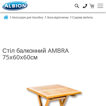
Пошук
Аксесуари для басейну
Зона відпочинку
Садова мебель
Home
Стіл балконний AMBRA
75x60x60см
Перейти
до
кінця
галереї
зображень