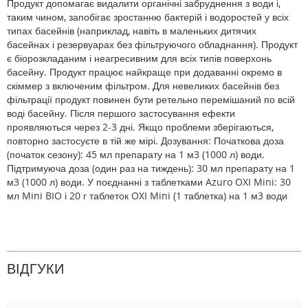
Продукт допомагає видалити органічні забруднення з води і,
таким чином, запобігає зростанню бактерій і водоростей у всіх
типах басейнів (наприклад, навіть в маленьких дитячих
басейнах і резервуарах без фільтруючого обладнання). Продукт
є біорозкладаним і неагресивним для всіх типів поверхонь
басейну. Продукт працює найкраще при додаванні окремо в
скіммер з включеним фільтром. Для невеликих басейнів без
фільтрації продукт повинен бути ретельно перемішаний по всій
воді басейну. Після першого застосування ефекти
проявляються через 2-3 дні. Якщо проблеми зберігаються,
повторно застосуєте в тій же мірі. Дозування: Початкова доза
(початок сезону): 45 мл препарату на 1 м3 (1000 л) води.
Підтримуюча доза (один раз на тиждень): 30 мл препарату на 1
м3 (1000 л) води. У поєднанні з таблетками Azuro OXI Mini: 30
мл Mini BIO і 20 г таблеток OXI Mini (1 таблетка) на 1 м3 води
ВІДГУКИ