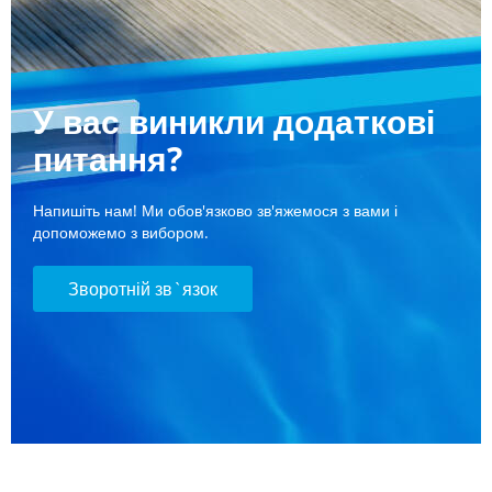
У вас виникли додаткові
питання?
Напишіть нам! Ми обов'язково зв'яжемося з вами і
допоможемо з вибором.
Зворотній зв`язок