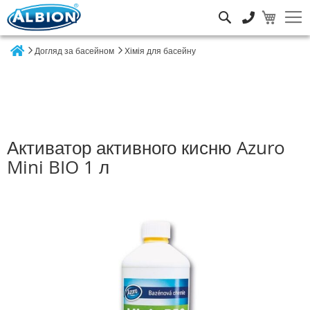
Пошук
Догляд за басейном
Хімія для басейну
Home
Активатор активного кисню Azuro
Mini BIO 1 л
Перейти
до
кінця
галереї
зображень