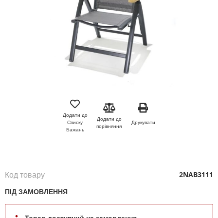
Перейти
до
початку
Додати до
Додати до
галереї
Друкувати
Списку
порівняння
зображень
Бажань
Код товару
2NAB3111
ПІД ЗАМОВЛЕННЯ
Товар доступний на замовлення.