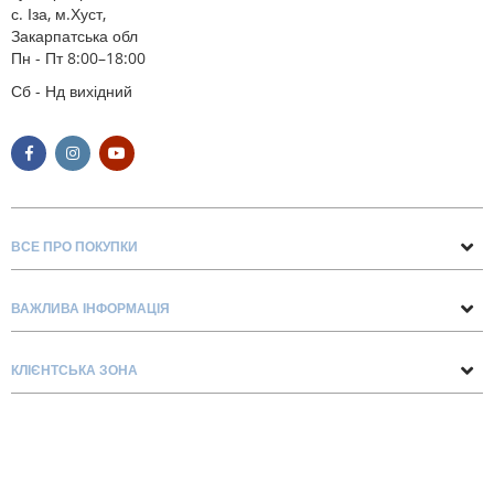
с. Іза, м.Хуст,
Закарпатська обл
Пн - Пт 8:00–18:00
Сб - Нд вихідний
ВСЕ ПРО ПОКУПКИ
Поради та рекомендації
ВАЖЛИВА ІНФОРМАЦІЯ
Про нас
Умови обміну та повернення
Контакти
КЛІЄНТСЬКА ЗОНА
Доставка та оплата
Блог
Обліковий запис
Договір Оферти
Замовлення
Список бажань