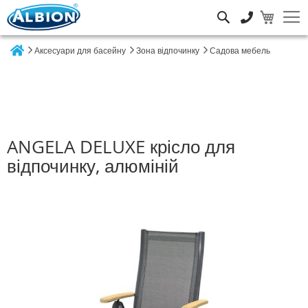
Пошук
Аксесуари для басейну
Зона відпочинку
Садова мебель
Home
ANGELA DELUXE крісло для
відпочинку, алюміній
Перейти
до
кінця
галереї
зображень