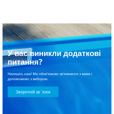
У вас виникли додаткові
питання?
Напишіть нам! Ми обов'язково зв'яжемося з вами і
допоможемо з вибором.
Зворотній зв`язок