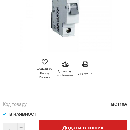
Перейти
до
початку
Додати до
Додати до
галереї
Друкувати
Списку
порівняння
зображень
Бажань
Код товару
МС110А
В НАЯВНОСТІ
Додати в кошик