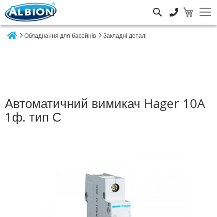
Пошук
Обладнання для басейнів
Закладні деталі
Home
Автоматичний вимикач Hager 10A
1ф. тип С
Перейти
до
кінця
галереї
зображень