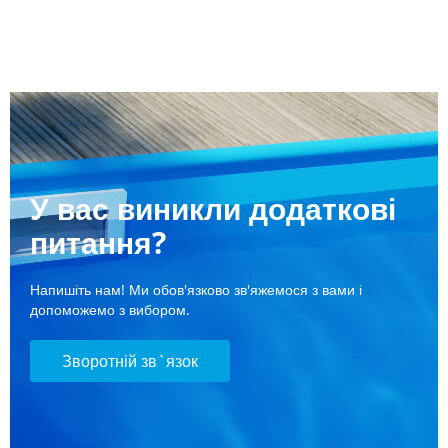
У вас виникли додаткові
питання?
Напишіть нам! Ми обов'язково зв'яжемося з вами і
допоможемо з вибором.
Зворотній зв`язок