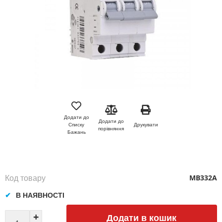
Перейти
до
початку
Додати до
Додати до
галереї
Друкувати
Списку
порівняння
зображень
Бажань
Код товару
MB332A
В НАЯВНОСТІ
Додати в кошик