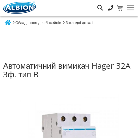
Пошук
Обладнання для басейнів
Закладні деталі
Home
Автоматичний вимикач Hager 32A
3ф. тип В
Перейти
до
кінця
галереї
зображень